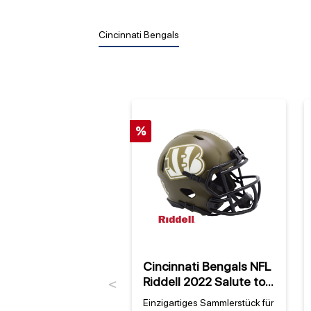
Cincinnati Bengals
%
Cincinnati Bengals NFL
Riddell 2022 Salute to
Previous
Service NFL Speed Mini
Einzigartiges Sammlerstück für