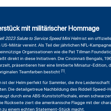
erstück mit militärischer Hommage
ell
2023 Salute to Service Speed Mini Helm
ist ein offiziel
US-Militär vereint. Als Teil der jährlichen NFL-Kampagne
einnützige Organisationen wie die Pat Tillman Foundat
ließt direkt in diese Initiativen. Die Cincinnati Bengals, 
elt, präsentieren hier eine limitierte Miniatur-Edition, di
[1]
originalen Teamfarben besticht
.
 ist der Helm perfekt für Sammler, die ihre Leidenschaft
en. Die detailgetreue Nachbildung des Riddell Speed-H
rzeugt durch eine ABS-Kunststoffschale, einen schwarze
Die Rückseite ziert die amerikanische Flagge mit der char
lm zu einem echten Statement-Stück macht.