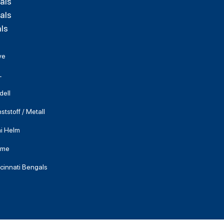
als
als
ls
ve
L
dell
ststoff / Metall
i Helm
lme
cinnati Bengals