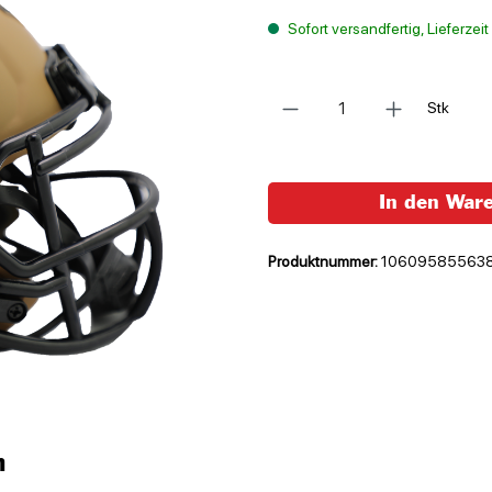
Sofort versandfertig, Lieferzei
Anzahl
Stk
In den War
Produktnummer:
10609585563
n