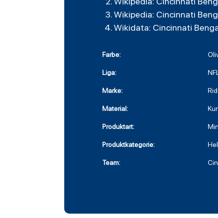
Wikipedia: Cincinnati Beng
Wikipedia: Cincinnati Beng
Wikidata: Cincinnati Benga
Farbe:
Oli
Liga:
NF
Marke:
Rid
Material:
Kun
Produktart:
Min
Produktkategorie:
He
Team:
Cin