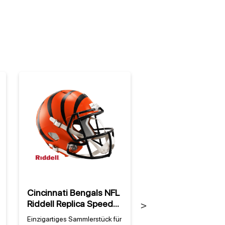
%
Cincinnati Bengals NFL
Cincinnati Bengal
Riddell Replica Speed
Steal Team Tasch
Next
Full Size Helm
Einzigartiges Sammlerstück für
Perfekte Begleitung für