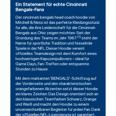
Ein Statement für echte Cincinnati
Bengals-Fans
Der
cincinnati bengals
head coach
hoodie
von
Mitchell & Ness ist das perfekte Kleidungsstück
für alle, die ihre Leidenschaft für die Cincinnati
Bengals aus Ohio zeigen möchten. Seit der
[1]
Gründung des Teams im Jahr 1967
steht der
Name für sportliche Tradition und fesselnde
Spiele in der NFL. Dieser Hoodie vereint
offizielles Teamdesign mit dem Komfort eines
hochwertigen Kapuzenpullovers – ideal für
Game Days, Fan-Treffen oder entspannte
Stunden zu Hause.
Mit dem markanten 'BENGALS'-Schriftzug auf
der Vorderseite und den charakteristischen
orangefarbenen Akzenten setzt dieser Hoodie
ein klares Zeichen. Das Design orientiert sich an
den klassischen Teamfarben
Schwarz
, Orange
und Weiß und macht den Hoodie zu einem
unverwechselbaren Begleiter für jeden Fan. Dank
der offiziellen NFL-Lizenzierung ist garantiert,