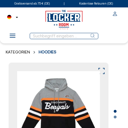
Gratisversand ab 75 € (DE)
Kostenlose Retouren (DE)
KATEGORIEN
HOODIES