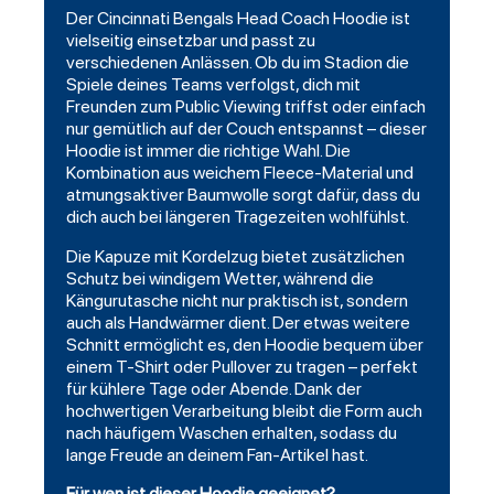
Der Cincinnati Bengals Head Coach Hoodie ist
vielseitig einsetzbar und passt zu
verschiedenen Anlässen. Ob du im Stadion die
Spiele deines Teams verfolgst, dich mit
Freunden zum Public Viewing triffst oder einfach
nur gemütlich auf der Couch entspannst – dieser
Hoodie ist immer die richtige Wahl. Die
Kombination aus weichem Fleece-Material und
atmungsaktiver Baumwolle sorgt dafür, dass du
dich auch bei längeren Tragezeiten wohlfühlst.
Die Kapuze mit Kordelzug bietet zusätzlichen
Schutz bei windigem Wetter, während die
Kängurutasche nicht nur praktisch ist, sondern
auch als Handwärmer dient. Der etwas weitere
Schnitt ermöglicht es, den Hoodie bequem über
einem T-Shirt oder Pullover zu tragen – perfekt
für kühlere Tage oder Abende. Dank der
hochwertigen Verarbeitung bleibt die Form auch
nach häufigem Waschen erhalten, sodass du
lange Freude an deinem Fan-Artikel hast.
Für wen ist dieser Hoodie geeignet?