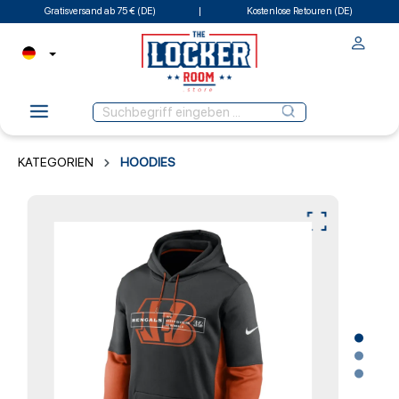
Gratisversand ab 75 € (DE)
Kostenlose Retouren (DE)
KATEGORIEN
HOODIES