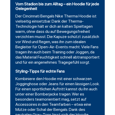
Vom Stadion bis zum Alltag – ein Hoodie für jede
Gelegenheit
Der Cincinnati Bengals Nike
Therma
Hoodie ist
vielseitig einsetzbar. Dank der Therma-
Technologie hält er dich an kalten Spieltagen
warm, ohne dass du auf Bewegungsfreiheit
verzichten musst. Die Kapuze schützt zusätzlich
vor Wind und Regen, was ihn zum idealen
Begleiter für Open-Air-Events macht. Viele Fans
tragen ihn auch beim Training oder Joggen, da
das Material Feuchtigkeit schnell abtransportiert
und für ein angenehmes Tragegefühl sorgt.
Styling-Tipps für echte Fans
Kombiniere den Hoodie mit einer schwarzen
Jogginghose oder Jeans für einen lässigen Look.
Für einen sportlichen Auftritt kannst du ihn auch
unter einer Bomberjacke tragen. Wer es
besonders teamorientiert mag, setzt auf
Accessoires in den Teamfarben – etwa eine
Mütze oder Schal der Bengals. Dank des
neutralen Grau-Tons lässt sich der Hoodie