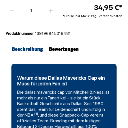
Anzahl
34,95 €*
*Preise inkl. MwSt. zzgl. Versandkosten
Produktnummer:
139196945018481
Beschreibung
Bewertungen
Warum diese Dallas Mavericks Cap ein
Muss für jeden Fan ist
Die
dallas mavericks
cap von
Mitchell
& Ness ist
mehr als nur ein Fanartikel – sie ist ein Stück
Basketball-Geschichte aus Dallas. Seit 1980
steht das Team für Leidenschaft und Erfolg in
[1]
der NBA
, und diese
Snapback
-Cap vereint
offizielles Team-Branding mit dem kultigen
Billboard 2-Design. Hergestellt aus 100%