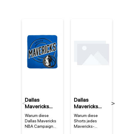
Dallas
Dallas
Dall
Previous
Next
Mavericks
Mavericks
Mave
NBA
NBA Mitchell &
NBA 
Warum diese
Warum diese
Ein
Campaign
Ness Big Face
Ness
Dallas Mavericks
Shorts jedes
unver
Fleece Decke
Fashion 5.0
Fash
NBA Campaign
Mavericks-
s Fan
Fleece Decke
Fanherz höher
für Da
Shorts
Tank