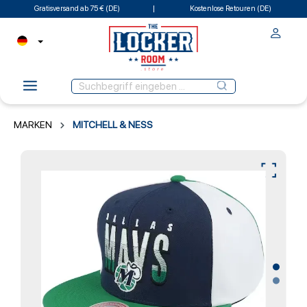
Gratisversand ab 75 € (DE)
Kostenlose Retouren (DE)
MARKEN
MITCHELL & NESS