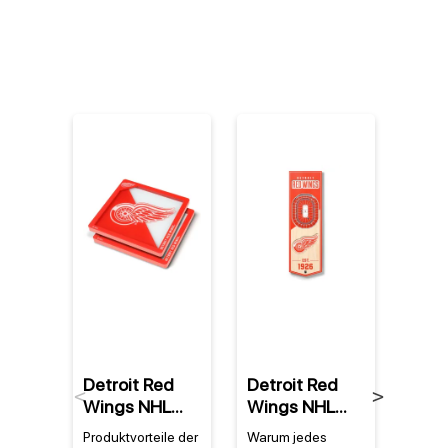
Detroit Red
Detroit Red
Detr
Previous
Next
Wings NHL
Wings NHL
Win
YouTheFan!
YouTheFan! 3D
YouT
Produktvorteile der
Warum jedes
Ein M