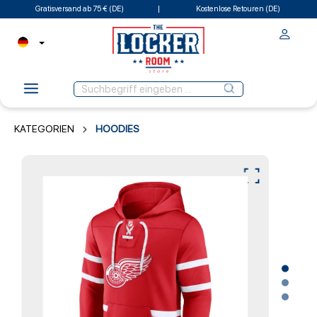
Gratisversand ab 75 € (DE)
Kostenlose Retouren (DE)
KATEGORIEN
HOODIES