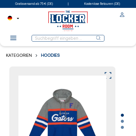
Gratisversand ab 75 € (DE)
Kostenlose Retouren (DE)
KATEGORIEN
HOODIES