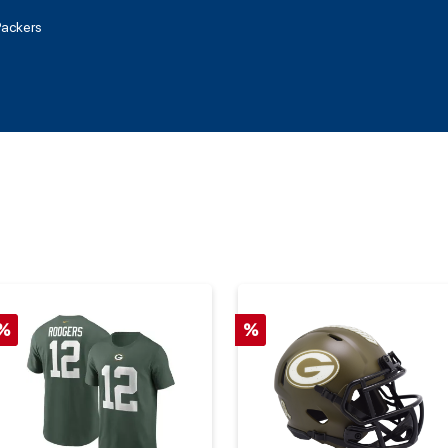
Packers
%
%