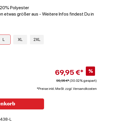
 20% Polyester
n etwas größer aus - Weitere Infos findest Du in
L
XL
2XL
69,95 €*
%
99,95 €*
(30.02% gespart)
*Preise inkl. MwSt. zzgl. Versandkosten
enkorb
438-L