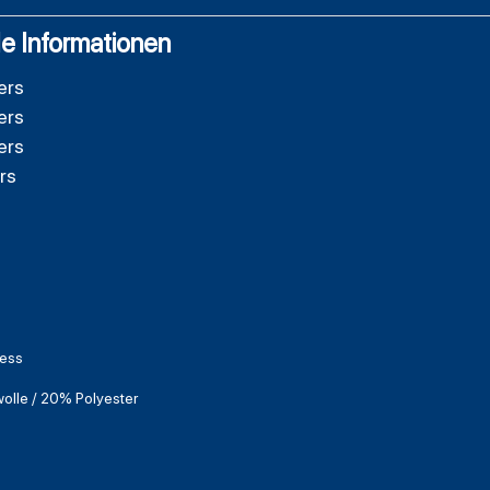
e Informationen
ers
ers
ers
rs
Ness
lle / 20% Polyester