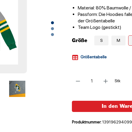
Material: 80% Baumwolle /
Passform: Die Hoodies falle
der Größentabelle
Team Logo (gestickt)
Größe
S
M
Größentabelle
Anzahl
Stk
In den War
Produktnummer:
139196294099