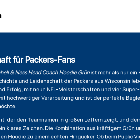
n
aft für Packers-Fans
hell
& Ness Head Coach
Hoodie
Grün
ist mehr als nur ein 
schichte und Leidenschaft der Packers aus Wisconsin le
und Erfolg, mit neun NFL-Meisterschaften und vier Supe
it hochwertiger Verarbeitung und ist der perfekte Beglei
möchte.
nt, der den Teamnamen in großen Lettern zeigt, und de
in klares Zeichen. Die Kombination aus kräftigem Grün un
n Hoodie zu einem echten Hingucker. Ob beim Public Vie