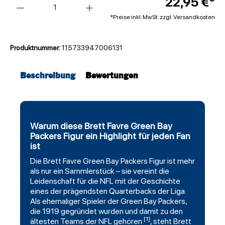
22,95 €*
*Preise inkl. MwSt. zzgl. Versandkosten
Produktnummer:
115733947006131
Beschreibung
Bewertungen
Warum diese Brett Favre Green Bay
Packers Figur ein Highlight für jeden Fan
ist
Die Brett Favre
Green Bay Packers
Figur ist mehr
als nur ein Sammlerstück – sie vereint die
Leidenschaft für die NFL mit der Geschichte
eines der prägendsten Quarterbacks der Liga.
Als ehemaliger Spieler der Green Bay Packers,
die 1919 gegründet wurden und damit zu den
[1]
ältesten Teams der NFL gehören
, steht Brett