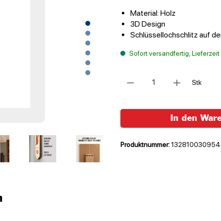
Material: Holz
3D Design
Schlüssellochschlitz auf d
Sofort versandfertig, Lieferzei
Anzahl
Stk
In den War
Produktnummer:
132810030954
n