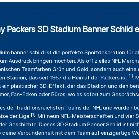
 Packers 3D Stadium Banner Schild ei
dium
banner
schild
ist die perfekte Sportdekoration für al
 zum Ausdruck bringen möchten. Als offizielles NFL Merch
konischen Teamfarben Grün und Gold, sondern auch eine 
[1]
n Stadion, das seit 1957 die Heimat der Packers ist
. 
 ein plastischer 3D-Effekt, der das Stadion und den b
mmer, Fan-Ecken oder Büros, wo es sofort zum Gesprächss
nes der traditionsreichsten Teams der NFL und wurden b
[1]
hise der Liga
. Mit neun NFL-Meisterschaften und vier 
er Geschichte. Dieses 3D Stadium Banner Schild ist nicht
s deine Verbundenheit mit dem Team auf einzigartige We