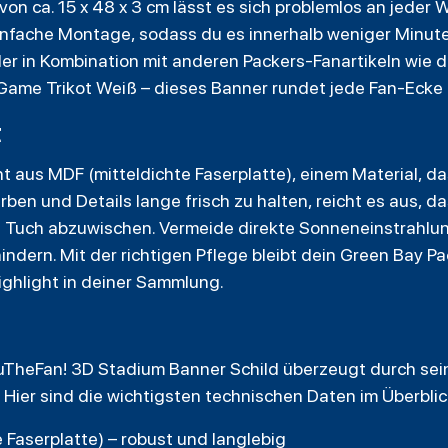
n ca. 15 x 48 x 3 cm lässt es sich problemlos an jeder W
infache Montage, sodass du es innerhalb weniger Minut
der in Kombination mit anderen
Packers
-Fanartikeln wie
Game Trikot Weiß – dieses Banner rundet jede Fan-Ecke 
t
aus MDF (mitteldichte Faserplatte), einem Material, das
arben und Details lange frisch zu halten, reicht es aus, d
n Tuch abzuwischen. Vermeide direkte Sonneneinstrahlung
indern. Mit der richtigen Pflege bleibt dein Green Bay 
ighlight in deiner Sammlung.
uTheFan! 3D Stadium Banner Schild überzeugt durch sei
Hier sind die wichtigsten technischen Daten im Überblic
e Faserplatte) – robust und langlebig