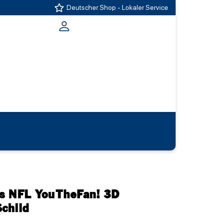
Deutscher Shop - Lokaler Service
rs NFL YouTheFan! 3D
child