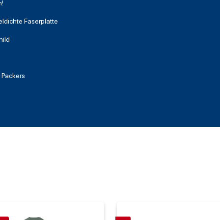
!
eldichte Faserplatte
hild
 Packers