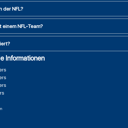
n der NFL?
mit einem NFL-Team?
iert?
e Informationen
ers
ers
ers
rs
en