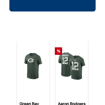
%
%
Green Bay
Aaron Rodgers
Gree