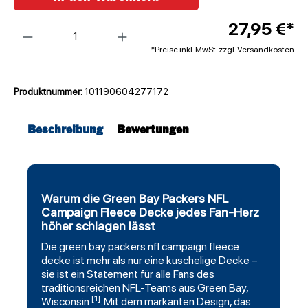
Anzahl
27,95 €*
*Preise inkl. MwSt. zzgl. Versandkosten
Produktnummer:
101190604277172
Beschreibung
Bewertungen
Warum die Green Bay Packers NFL
Campaign Fleece Decke jedes Fan-Herz
höher schlagen lässt
Die
green bay packers
nfl campaign fleece
decke ist mehr als nur eine kuschelige Decke –
sie ist ein Statement für alle Fans des
traditionsreichen NFL-Teams aus Green Bay,
[1]
Wisconsin
. Mit dem markanten Design, das