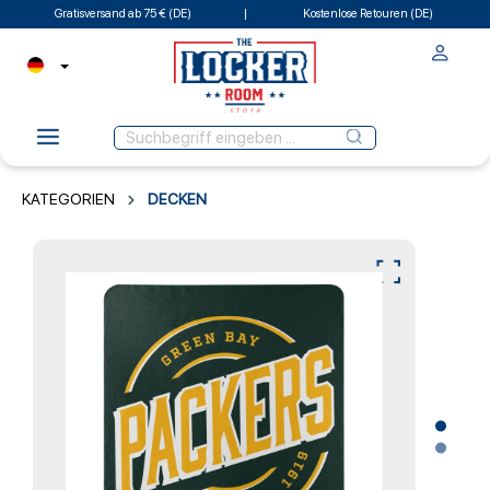
Gratisversand ab 75 € (DE)
Kostenlose Retouren (DE)
KATEGORIEN
DECKEN