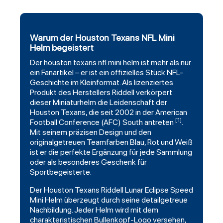
Warum der Houston Texans NFL Mini
Helm begeistert
Der
houston texans
nfl mini helm ist mehr als nur
ein Fanartikel – er ist ein offizielles Stück NFL-
Geschichte im Kleinformat. Als lizenziertes
Produkt des Herstellers
Riddell
verkörpert
dieser Miniaturhelm die Leidenschaft der
Houston Texans, die seit 2002 in der American
[1]
Football Conference (AFC) South antreten
.
Mit seinem präzisen Design und den
originalgetreuen Teamfarben Blau, Rot und Weiß
ist er die perfekte Ergänzung für jede Sammlung
oder als besonderes Geschenk für
Sportbegeisterte.
Der Houston Texans Riddell Lunar Eclipse Speed
Mini Helm überzeugt durch seine detailgetreue
Nachbildung. Jeder Helm wird mit dem
charakteristischen Bullenkopf-Logo versehen,