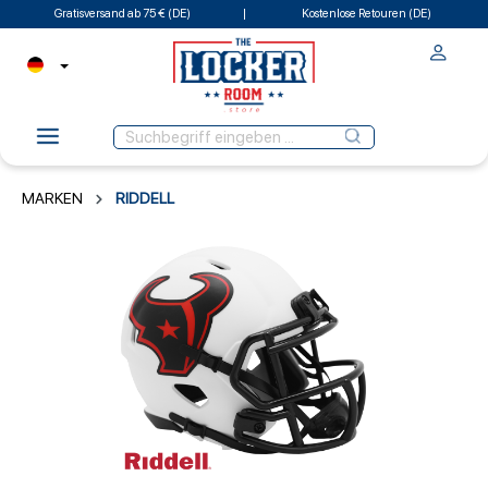
Gratisversand ab 75 € (DE)
Kostenlose Retouren (DE)
MARKEN
RIDDELL