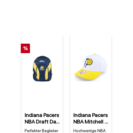
%
Indiana Pacers
Indiana Pacers
NBA Draft Day
NBA Mitchell &
Rucksack
Ness Team 2
Perfekter Begleiter
Hochwertige NBA