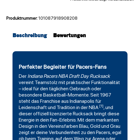
Produktnummer:
101087918908208
Beschreibung
Bewertungen
Perfekter Begleiter für Pacers-Fans
Der
Indiana Pacers
NBA Draft Day Rucksack
vereint Teamstolz mit praktischer Funktionalität
– ideal für den täglichen Gebrauch oder
besondere Basketball-Momente. Seit 1967
steht das Franchise aus Indianapolis für
[1]
Leidenschaft und Tradition in der NBA
, und
dieser offiziell lizenzierte Rucksack bringt diese
Energie in dein Fan-Erlebnis. Mit dem markanten
Design in den Vereinsfarben Blau, Gold und Grau
zeigt er deine Verbundenheit zu den Pacers, egal
ob beim Training, auf dem Weg zur Arena oder