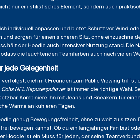
icht nur ein stilistisches Element, sondern auch praktisc
sich individuell anpassen und bietet Schutz vor Wind od
h und sorgen für einen sicheren Sitz, ohne einzuschnei
ss hält der Hoodie auch intensiver Nutzung stand. Die N
, sodass die leuchtenden Teamfarben auch nach vielen Wä
ür jede Gelegenheit
n verfolgst, dich mit Freunden zum Public Viewing triffst
r
Colts NFL
Kapuzenpullover
ist immer die richtige Wahl. S
nsetzbar. Kombiniere ihn mit Jeans und Sneakern für eine
liche Wärme an kühleren Tagen.
oodie genug Bewegungsfreiheit, ohne zu weit zu sitzen. 
 frei bewegen kannst. Ob du ein langjähriger Fan bist od
er Hoodie ist ein Muss für jeden, der seine Teamverbund