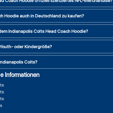
ead Coach Hoodie offiziell lizenziertes NFL-Merchandise?
ch Hoodie auch in Deutschland zu kaufen?
 dem Indianapolis Colts Head Coach Hoodie?
 Youth- oder Kindergröße?
Indianapolis Colts?
e Informationen
lts
lts
lts
ts