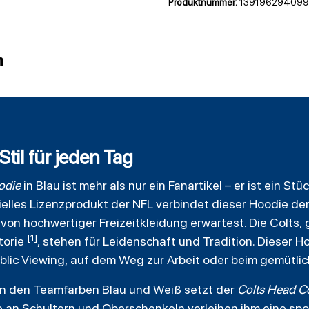
Produktnummer:
139196294099
n
til für jeden Tag
odie
in Blau ist mehr als nur ein Fanartikel – er ist ein S
zielles Lizenzprodukt der NFL verbindet dieser Hoodie de
von hochwertiger Freizeitkleidung erwartest. Die Colts,
[1]
torie
, stehen für Leidenschaft und Tradition. Dieser 
Public Viewing, auf dem Weg zur Arbeit oder beim gemütl
in den Teamfarben Blau und Weiß setzt der
Colts Head C
 an Schultern und Oberschenkeln verleihen ihm eine spo