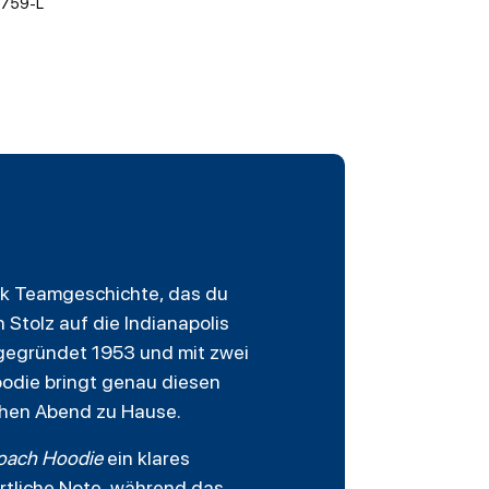
759-L
tück Teamgeschichte, das du
n Stolz auf die
Indianapolis
 gegründet 1953 und mit zwei
Hoodie bringt genau diesen
ichen Abend zu Hause.
oach Hoodie
ein klares
rtliche Note, während das