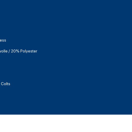
Ness
lle / 20% Polyester
 Colts