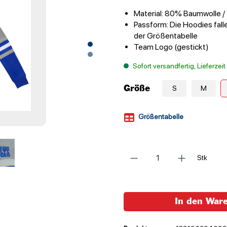
Material: 80% Baumwolle /
Passform: Die Hoodies falle
der Größentabelle
Team Logo (gestickt)
Sofort versandfertig, Lieferzei
Größe
S
M
Größentabelle
Anzahl
Stk
In den War