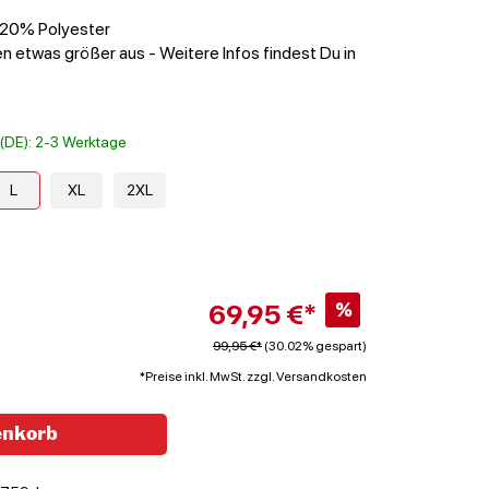
 20% Polyester
n etwas größer aus - Weitere Infos findest Du in
t (DE): 2-3 Werktage
L
XL
2XL
69,95 €*
%
99,95 €*
(30.02% gespart)
*Preise inkl. MwSt. zzgl. Versandkosten
enkorb