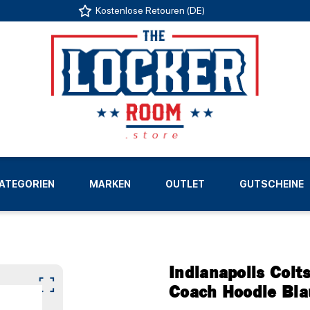
Kostenlose Retouren (DE)
US
ATEGORIEN
MARKEN
OUTLET
GUTSCHEINE
LIGEN
Indianapolis Colt
Coach Hoodie Bla