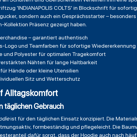
iftzug 'INDIANAPOLIS COLTS' in Blockschrift für sofort
ingucker, sondern auch ein Gesprächsstarter – besonders
in-Kollektion Präsenz gezeigt haben.
-Merchandise – garantiert authentisch
ts-Logo und Teamfarben für sofortige Wiedererkennung
 und Polyester für optimalen Tragekomfort
erstärkten Nähten für lange Haltbarkeit
für Hände oder kleine Utensilien
dividuellen Sitz und Wetterschutz
f Alltagskomfort
en täglichen Gebrauch
odie
ist für den täglichen Einsatz konzipiert. Die Mater
tmungsaktiv, formbeständig und pflegeleicht. Die Baumw
esteranteil dafür sorgt, dass der Hoodie auch nach hä