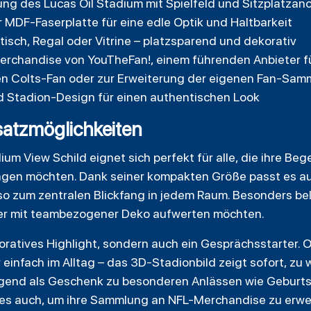
ung des Lucas Oil Stadium mit Spielfeld und Sitzplatza
r MDF-Faserplatte für eine edle Optik und Haltbarkeit
tisch, Regal oder Vitrine – platzsparend und dekorativ
-Merchandise von YouTheFan!, einem führenden Anbieter 
den Colts-Fan oder zur Erweiterung der eigenen Fan-Sa
 Stadion-Design für einen authentischen Look
atzmöglichkeiten
um View Schild eignet sich perfekt für alle, die ihre Beg
ingen möchten. Dank seiner kompakten Größe passt es auf
o zum zentralen Blickfang in jedem Raum. Besonders belieb
er mit teambezogener Deko aufwerten möchten.
ekoratives Highlight, sondern auch ein Gesprächsstarter
einfach im Alltag – das 3D-Stadionbild zeigt sofort, z
agend als Geschenk zu besonderen Anlässen wie Geburt
n es auch, um ihre Sammlung an NFL-Merchandise zu erwe