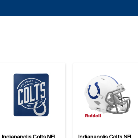
Indianapolis Colts NFL
Indianapolis Colts NFL