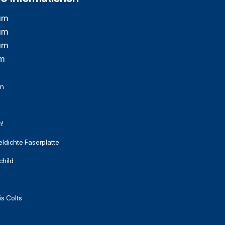
um
um
um
um
en
!
eldichte Faserplatte
child
is Colts