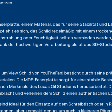
setzen.
t
erplatte, einem Material, das für seine Stabilität und L
mpfiehlt es sich, das Schild regelmäßig mit einem trocke
nstrahlung oder Feuchtigkeit sollten vermieden werden
ank der hochwertigen Verarbeitung bleibt das 3D-Stadi
ium View Schild von YouTheFan! besticht durch seine pr
alien. Die MDF-Faserplatte sorgt für eine stabile Basis,
schen Merkmale des Lucas Oil Stadiums herausarbeitet. D
ebracht und verleihen dem Schild einen authentischen L
nd ideal für den Einsatz auf dem Schreibtisch oder in R
rkennen, aber kompakt genug, um auch in kleineren Räume