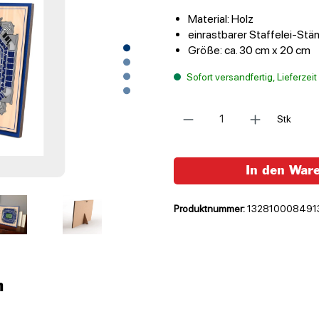
Material: Holz
einrastbarer Staffelei-Stä
Größe: ca. 30 cm x 20 cm
Sofort versandfertig, Lieferzei
Anzahl
Stk
In den War
Produktnummer:
132810008491
n