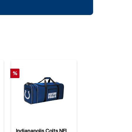
%
%
Indianapolis Colts NFL
Indianapolis Colts