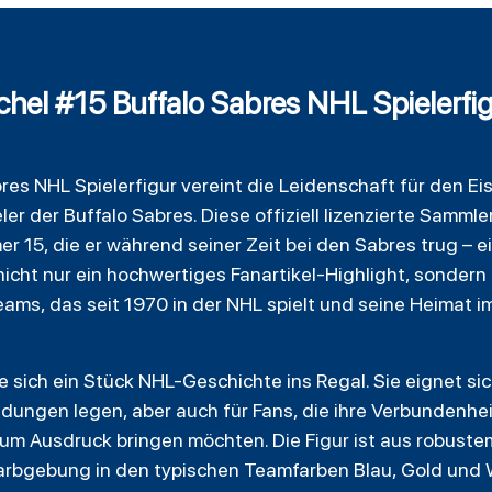
hel #15 Buffalo Sabres NHL Spielerfig
bres
NHL Spielerfigur vereint die Leidenschaft für den E
r der Buffalo Sabres. Diese offiziell lizenzierte Sammle
 15, die er während seiner Zeit bei den Sabres trug – ein
st nicht nur ein hochwertiges Fanartikel-Highlight, sonde
ams, das seit 1970 in der NHL spielt und seine Heimat i
ie sich ein Stück NHL-Geschichte ins Regal. Sie eignet si
dungen legen, aber auch für Fans, die ihre Verbundenhe
zum Ausdruck bringen möchten. Die Figur ist aus robuste
Farbgebung in den typischen Teamfarben Blau, Gold und 