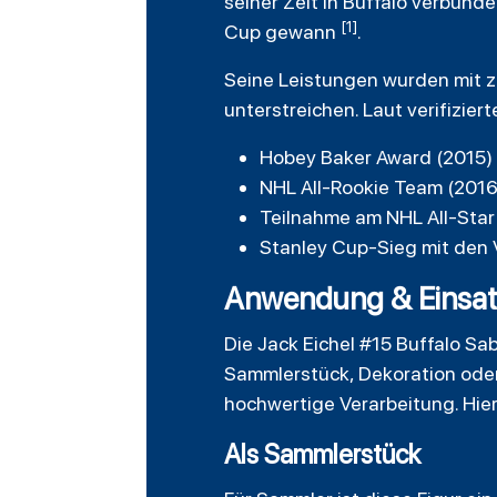
seiner Zeit in Buffalo verbund
[1]
Cup gewann
.
Seine Leistungen wurden mit z
unterstreichen. Laut verifizier
Hobey Baker Award (2015) 
NHL All-Rookie Team (2016
Teilnahme am NHL All-Star
Stanley Cup-Sieg mit den 
Anwendung & Einsatz
Die Jack Eichel #15 Buffalo Sab
Sammlerstück, Dekoration oder
hochwertige Verarbeitung. Hier 
Als Sammlerstück