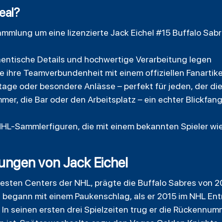
deal?
ammlung um eine lizenzierte Jack Eichel #15 Buffalo Sabr
hentische Details und hochwertige Verarbeitung legen
ie ihre Teamverbundenheit mit einem offiziellen Fanartike
ge oder besondere Anlässe – perfekt für jeden, der die 
er, die Bar oder den Arbeitsplatz – ein echter Blickfang 
 NHL-Sammlerfiguren, die mit einem bekannten Spieler wi
ungen von Jack Eichel
rtesten Centers der NHL, prägte die Buffalo Sabres von 2
re begann mit einem Paukenschlag, als er 2015 im NHL Entr
n seinen ersten drei Spielzeiten trug er die Rückennumm