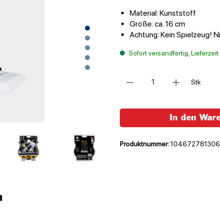
Material: Kunststoff
Größe: ca. 16 cm
Achtung: Kein Spielzeug! Ni
Sofort versandfertig, Lieferzei
Anzahl
Stk
In den War
Produktnummer:
10467278130
n