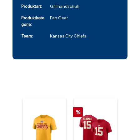
Produktart:
Grillhandschuh
Produktkate
Fan Gear
gorie:
Team:
Kansas City Chiefs
%
%