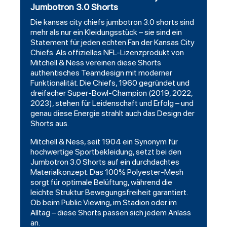
Jumbotron 3.0 Shorts
Die
kansas city chiefs
jumbotron 3.0 shorts sind
mehr als nur ein Kleidungsstück – sie sind ein
Statement für jeden echten Fan der Kansas City
Chiefs. Als offizielles NFL-Lizenzprodukt von
Mitchell
& Ness vereinen diese Shorts
authentisches Teamdesign mit moderner
Funktionalität. Die Chiefs, 1960 gegründet und
dreifacher Super-Bowl-Champion (2019, 2022,
2023), stehen für Leidenschaft und Erfolg – und
genau diese Energie strahlt auch das Design der
Shorts aus.
Mitchell & Ness, seit 1904 ein Synonym für
hochwertige Sportbekleidung, setzt bei den
Jumbotron 3.0 Shorts auf ein durchdachtes
Materialkonzept. Das 100% Polyester-Mesh
sorgt für optimale Belüftung, während die
leichte Struktur Bewegungsfreiheit garantiert.
Ob beim Public Viewing, im Stadion oder im
Alltag – diese Shorts passen sich jedem Anlass
an.