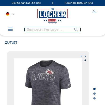
Gratisversand ab 75 € (DE)
Kostenlose Retouren (DE)
OUTLET