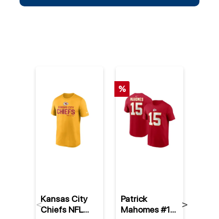
%
%
Kansas City
Patrick
Trav
Previous
Next
Chiefs NFL
Mahomes #15
#87