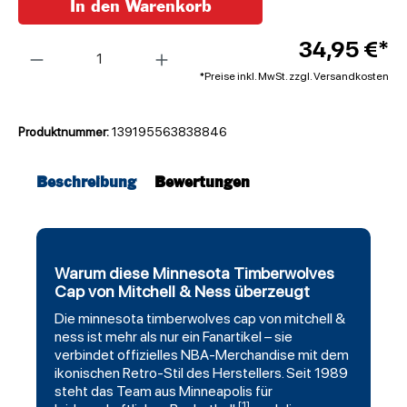
In den Warenkorb
Anzahl
34,95 €*
*Preise inkl. MwSt. zzgl. Versandkosten
Produktnummer:
139195563838846
Beschreibung
Bewertungen
Warum diese Minnesota Timberwolves
Cap von Mitchell & Ness überzeugt
Die
minnesota timberwolves
cap von
mitchell
&
ness ist mehr als nur ein Fanartikel – sie
verbindet offizielles NBA-Merchandise mit dem
ikonischen Retro-Stil des Herstellers. Seit 1989
steht das Team aus Minneapolis für
[1]