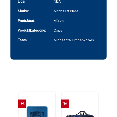
Liga:
NBA
Marke:
Mitchell & Ness
Produktart:
Mütze
Produktkategorie:
Caps
Team:
Minnesota Timberwolves
%
%