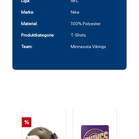
Liga:
NFL
Marke:
Nike
Material:
100% Polyester
Produktkategorie:
T-Shirts
Team:
Minnesota Vikings
%