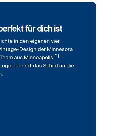
rfekt für dich ist
chte in den eigenen vier
e Vintage-Design der Minnesota
[1]
as Team aus Minneapolis
go erinnert das Schild an die
n.