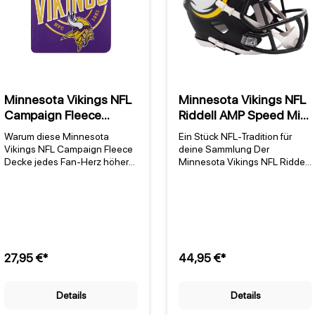
Minnesota Vikings NFL
Minnesota Vikings NFL
Campaign Fleece
Riddell AMP Speed Mini
Decke
Helm
Warum diese Minnesota
Ein Stück NFL-Tradition für
Vikings NFL Campaign Fleece
deine Sammlung Der
Decke jedes Fan-Herz höher
Minnesota Vikings NFL Riddell
schlagen lässt Die Minnesota
AMP Speed Mini Helm |
Vikings NFL Campaign Fleece
106095855607900 ist das
Decke ist mehr als nur eine
perfekte Sammlerstück für alle
kuschelige Begleitung für kalte
Fans der Minnesota Vikings.
Tage – sie ist ein Statement für
Als offiziell lizenziertes NFL-
alle, die ihr Team lieben. Mit
Produkt von Riddell vereint
dem markanten Design, das
dieser Mini-Helm die
27,95 €*
44,95 €*
den Namen der Minnesota
ikonischen Teamfarben mit der
Vikings quer über die Decke
hochwertigen Verarbeitung, für
trägt, zeigt man nicht nur seine
die der Hersteller seit
Details
Details
Zugehörigkeit, sondern auch
Jahrzehnten steht. Die Vikings,
die Verbundenheit zu einer
1961 gegründet und mit einer