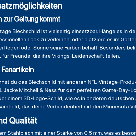
atzmöglichkeiten
n zur Geltung kommt
age Blechschild ist vielseitig einsetzbar. Hänge es in
sionellen Look zu verleihen, oder platziere es im Garte
i Regen oder Sonne seine Farben behält. Besonders belieb
für Freunde, die ihre Vikings-Leidenschaft teilen.
Fanartikeln
nnst du das Blechschild mit anderen NFL-Vintage-Produ
L Jacke Mitchell & Ness für den perfekten Game-Day-L
er einem 3D-Logo-Schild, wie es in anderen deutschen 
amtbild, das deine Verbundenheit mit den Minnesota Vik
nd Qualität
em Stahlblech mit einer Stärke von 0,5 mm, was es beson