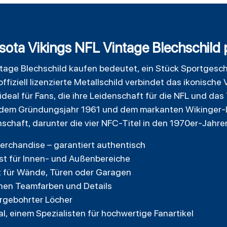
ta Vikings NFL Vintage Blechschild pe
tage Blechschild kaufen bedeutet, ein Stück Sportgeschi
fiziell lizenzierte Metallschild verbindet das ikonisch
– ideal für Fans, die ihre Leidenschaft für die NFL und d
 dem Gründungsjahr 1961 und dem markanten Wikinger-Lo
chaft, darunter die vier NFC-Titel in den 1970er-Jahre
-Merchandise – garantiert authentisch
st für Innen- und Außenbereiche
t für Wände, Türen oder Garagen
chen Teamfarben und Details
rgebohrter Löcher
al, einem Spezialisten für hochwertige Fanartikel