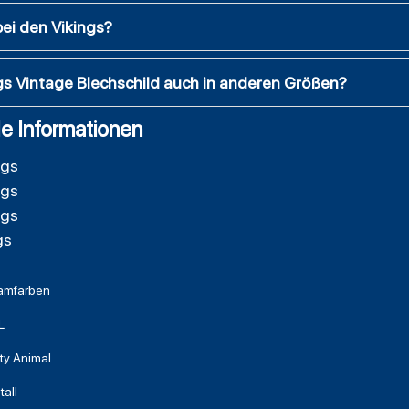
ei den Vikings?
gs Vintage Blechschild auch in anderen Größen?
e Informationen
ngs
ngs
ngs
gs
amfarben
L
ty Animal
all