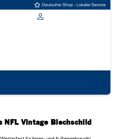
Deutscher Shop - Lokaler Service
s NFL Vintage Blechschild
 (Wetterfest für Innen- und Außengebrauch)