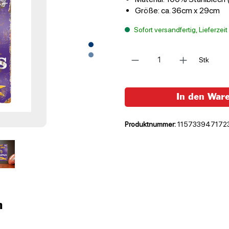
Größe: ca. 36cm x 29cm
Sofort versandfertig, Lieferzei
Anzahl
Stk
In den War
Produktnummer:
115733947172
n