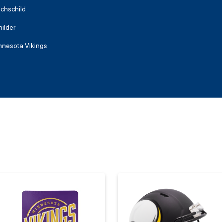
echschild
ilder
nnesota Vikings