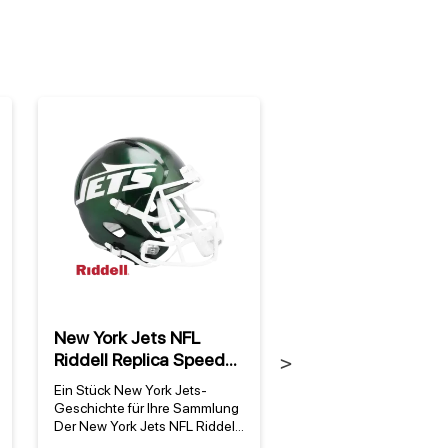
New York Jets NFL
New York Jets '19 
Riddell Replica Speed
NFL Riddell Authen
Next
Full Size Helm
Full Size Speed H
Ein Stück New York Jets-
Ein Stück New York Jet
Geschichte für Ihre Sammlung
GeschichteDer New Yor
Der New York Jets NFL Riddell
'19 - '23 NFL Riddell Au
Replica Speed Full Size Helm
Full Size Speed Helm ist