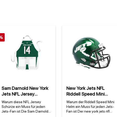
%
Sam Darnold New York
New York Jets NFL
Jets NFL Jersey
Riddell Speed Mini
Schürze
Helm
Warum diese NFL Jersey
Warum der Riddell Speed Mini
Schürze ein Muss für jeden
Helm ein Muss für jeden Jets-
Jets-Fan ist Die Sam Darnold
Fan ist Der new york jets nfl
New York Jets NFL Jersey
riddell speed mini helm ist