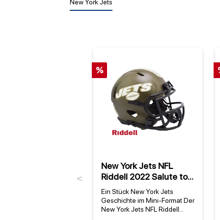
New York Jets
%
New York Jets NFL
Riddell 2022 Salute to
Previous
Service NFL Speed Mini
Ein Stück New York Jets
Helm
Geschichte im Mini-Format Der
New York Jets NFL Riddell
2022 Salute to Service NFL