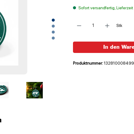
Sofort versandfertig, Lieferzei
Anzahl
Stk
In den War
Produktnummer:
13281000849
n