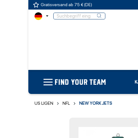
Gratisversand ab 75 € (DE)
FIND YOUR TEAM
K
US LIGEN
NFL
NEW YORK JETS