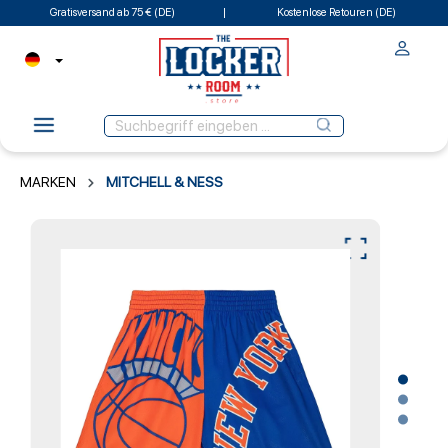
Gratisversand ab 75 € (DE)
Kostenlose Retouren (DE)
MARKEN
MITCHELL & NESS