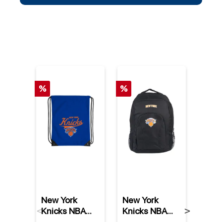
%
%
%
New York
New York
New 
Knicks NBA
Knicks NBA
Knic
Previous
Next
Team Spirit
Draft Day
Supe