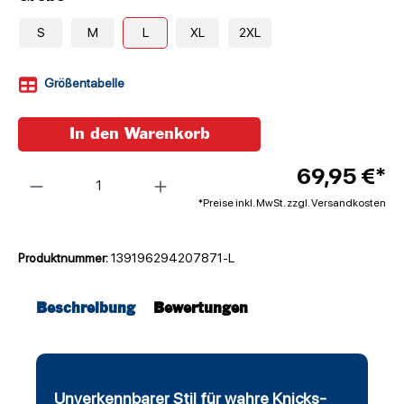
S
M
L
XL
2XL
Größentabelle
In den Warenkorb
Anzahl
69,95 €*
*Preise inkl. MwSt. zzgl. Versandkosten
Produktnummer:
139196294207871-L
Beschreibung
Bewertungen
Unverkennbarer Stil für wahre Knicks-