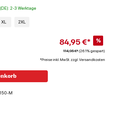
t (DE): 2-3 Werktage
XL
2XL
84,95 €*
%
114,95 €*
(26.1% gespart)
*Preise inkl. MwSt. zzgl. Versandkosten
enkorb
150-M