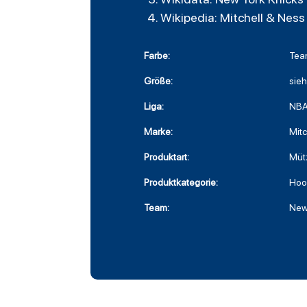
Wikipedia: Mitchell & Ness
Farbe:
Tea
Größe:
sie
Liga:
NB
Marke:
Mitc
Produktart:
Müt
Produktkategorie:
Hoo
Team:
New