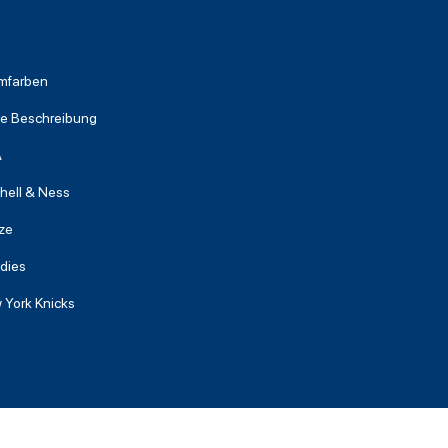
mfarben
he Beschreibung
A
hell & Ness
ze
dies
 York Knicks