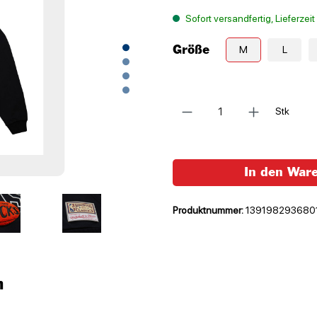
Sofort versandfertig, Lieferzei
Größe
M
L
Anzahl
Stk
In den War
Produktnummer:
139198293680
n