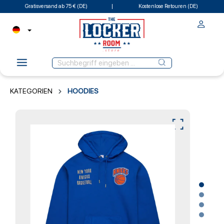
Gratisversand ab 75 € (DE)
Kostenlose Retouren (DE)
KATEGORIEN
HOODIES