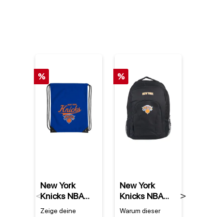
%
%
%
New York
New York
New 
Knicks NBA
Knicks NBA
Knic
Previous
Next
Team Spirit
Draft Day
Supe
Zeige deine
Warum dieser
Perfek