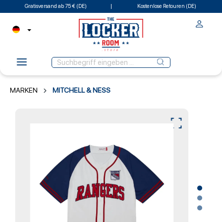
Gratisversand ab 75 € (DE)
Kostenlose Retouren (DE)
MARKEN
MITCHELL & NESS