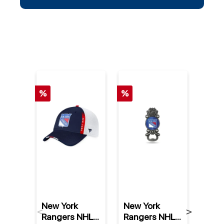
%
%
New York
New York
New 
Previous
Next
Rangers NHL
Rangers NHL
Ran