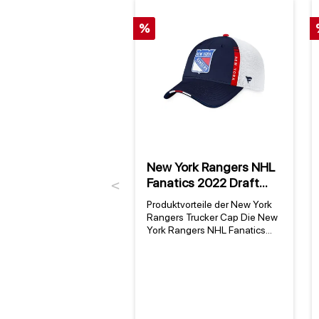
%
New York Rangers NHL
Fanatics 2022 Draft
Previous
Authentic Pro On Stage
Produktvorteile der New York
Trucker Cap
Rangers Trucker Cap Die New
York Rangers NHL Fanatics
2022 Draft Authentic Pro On
Stage Trucker Cap ist mehr als
nur eine Baseballmütze – sie
vereint offizielles NHL-
Merchandise mit dem
ikonischen Look der New York