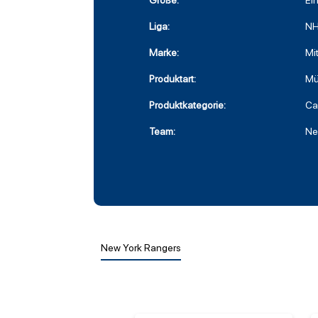
Größe:
Ei
Liga:
NH
Marke:
Mi
Produktart:
Mü
Produktkategorie:
Ca
Team:
Ne
New York Rangers