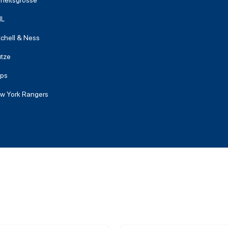
nheitsgrösse
L
tchell & Ness
tze
ps
w York Rangers