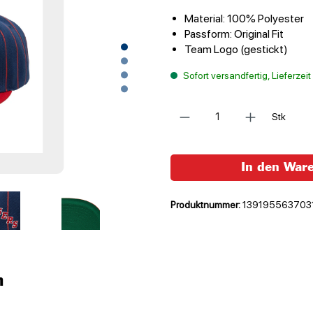
Material: 100% Polyester
Passform: Original Fit
Team Logo (gestickt)
Sofort versandfertig, Lieferzei
Anzahl
Stk
In den War
Produktnummer:
139195563703
n