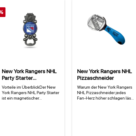
%
New York Rangers NHL
New York Rangers NHL
Party Starter
Pizzaschneider
(magnetischer
Vorteile im ÜberblickDer New
Warum der New York Rangers
Metallflaschenöffner)
York Rangers NHL Party Starter
NHL Pizzaschneider jedes
ist ein magnetischer
Fan-Herz höher schlagen lässt
Metallflaschenöffner, der jedes
Der New York Rangers NHL
Fan-Herz höher schlagen
Pizzaschneider ist mehr als nur
lässt. Dieses offiziell lizenzierte
ein Küchenhelfer – er vereint
Produkt der NHL vereint
präzises Handwerk mit der
Funktionalität mit Teamgeist.
Leidenschaft für eines der
Seit 1926 steht das Team für
traditionsreichsten Teams der