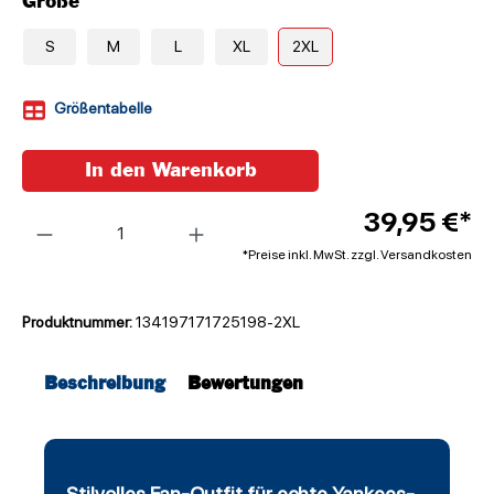
Größe
S
M
L
XL
2XL
Größentabelle
In den Warenkorb
Anzahl
39,95 €*
*Preise inkl. MwSt. zzgl. Versandkosten
Produktnummer:
134197171725198-2XL
Beschreibung
Bewertungen
Stilvolles Fan-Outfit für echte Yankees-