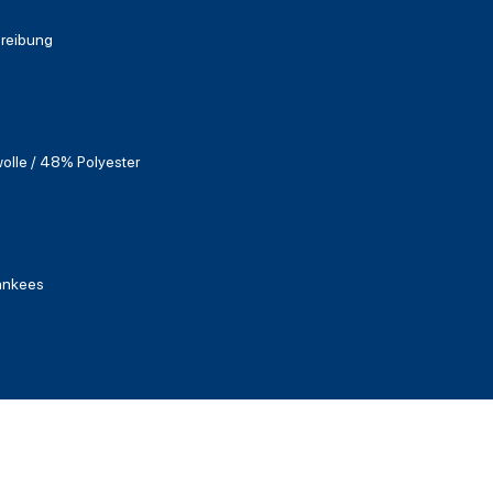
hreibung
lle / 48% Polyester
ankees