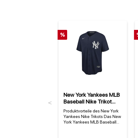
%
New York Yankees MLB
Baseball Nike Trikot
Previous
Alternate Navy
Produktvorteile des New York
Yankees Nike Trikots Das New
York Yankees MLB Baseball
Nike Trikot Alternate Navy ist
mehr als nur ein Fanartikel – es