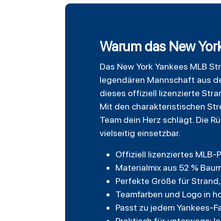
Warum das New York 
Das
New York Yankees
MLB Stri
legendären
Mannschaft aus der
dieses offiziell lizenzierte St
Mit den charakteristischen St
Team dein Herz schlägt. Die R
vielseitig einsetzbar.
Offiziell lizenziertes MLB-
Materialmix aus 52 % Baum
Perfekte Größe für Strand,
Teamfarben und Logo in h
Passt zu jedem Yankees-Fa
Praktisch für unterwegs: l