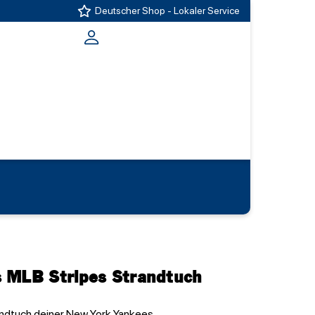
Deutscher Shop - Lokaler Service
 MLB Stripes Strandtuch
dtuch deiner New York Yankees.