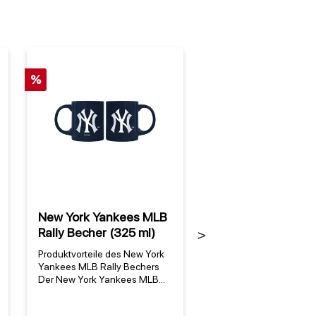
%
New York Yankees MLB
New York Yankee
Rally Becher (325 ml)
Stripes Strandtuc
Next
Produktvorteile des New York
Warum das New York Y
Yankees MLB Rally Bechers
MLB Stripes Strandtuch
Der New York Yankees MLB
perfekt zu dir passt Da
Rally Becher (325 ml) ist mehr
York Yankees MLB Stri
als nur ein Trinkgefäß – er ist
Strandtuch ist mehr als 