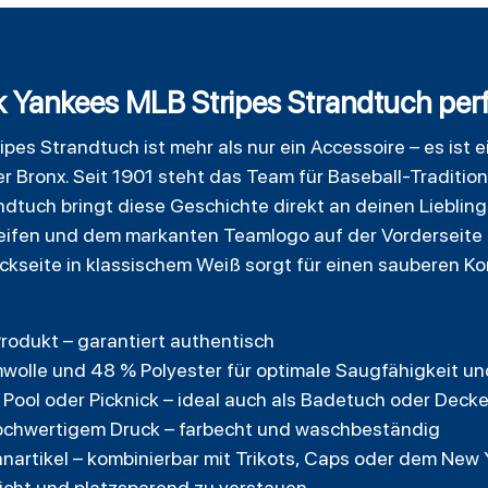
Yankees MLB Stripes Strandtuch perfe
pes Strandtuch ist mehr als nur ein Accessoire – es ist 
 Bronx. Seit 1901 steht das Team für Baseball-Tradition
randtuch bringt diese Geschichte direkt an deinen Lieblin
reifen und dem markanten Teamlogo auf der Vorderseite 
ückseite in klassischem Weiß sorgt für einen sauberen K
Produkt – garantiert authentisch
wolle und 48 % Polyester für optimale Saugfähigkeit un
 Pool oder Picknick – ideal auch als Badetuch oder Deck
ochwertigem Druck – farbecht und waschbeständig
nartikel – kombinierbar mit Trikots, Caps oder dem New
eicht und platzsparend zu verstauen