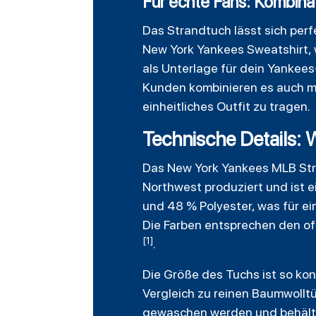
Für echte Fans: Kombina
Das Strandtuch lässt sich per
New York Yankees Sweatshirt, 
als Unterlage für dein Yankee
Kunden kombinieren es auch mit
einheitliches Outfit zu tragen.
Technische Details: 
Das New York Yankees MLB Str
Northwest produziert und ist ei
und 48 % Polyester, was für e
Die Farben entsprechen den off
[1]
.
Die Größe des Tuchs ist so kon
Vergleich zu reinen Baumwolltü
gewaschen werden und behält 