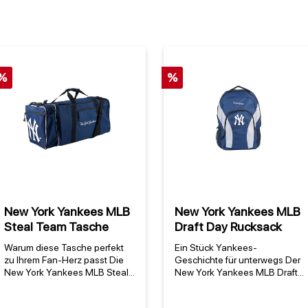
%
%
New York Yankees MLB
New York Yankees MLB
Steal Team Tasche
Draft Day Rucksack
Warum diese Tasche perfekt
Ein Stück Yankees-
zu Ihrem Fan-Herz passt Die
Geschichte für unterwegs Der
New York Yankees MLB Steal
New York Yankees MLB Draft
Team Tasche ist mehr als nur
Day Rucksack von Northwest
ein Transportmittel – sie ist ein
ist der perfekte Begleiter für