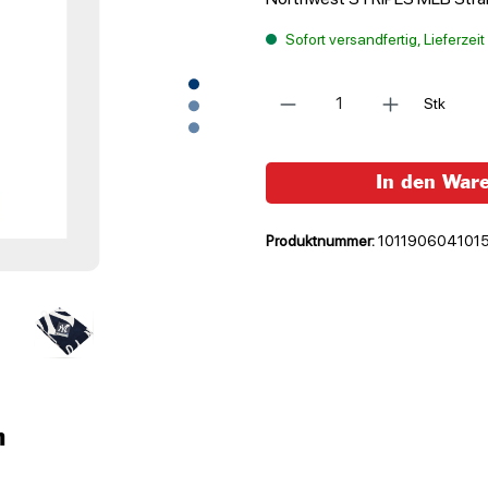
Sofort versandfertig, Lieferzei
Anzahl
Stk
In den War
Produktnummer:
101190604101
n