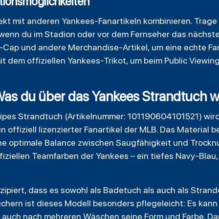
tionsmöglichkeiten
fekt mit anderen Yankees-Fanartikeln kombinieren. Trage
wenn du im Stadion oder vor dem Fernseher das nächste 
s-Cap und andere Merchandise-Artikel, um eine echte Fan
 dem offiziellen Yankees-Trikot, um beim Public Viewing
Was du über das Yankees Strandtuch wi
ipes Strandtuch (Artikelnummer: 101190604101521) wird
n offiziell lizenzierter Fanartikel der MLB. Das Materia
ine optimale Balance zwischen Saugfähigkeit und Trockn
iziellen Teamfarben der Yankees – ein tiefes Navy-Blau
zipiert, dass es sowohl als Badetuch als auch als Stra
chern ist dieses Modell besonders pflegeleicht: Es kann
auch nach mehreren Wäschen seine Form und Farbe. Da