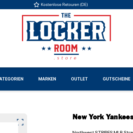
Kostenlose Retouren (DE)
US
ATEGORIEN
MARKEN
OUTLET
GUTSCHEINE
LIGEN
New York Yankees
Northwest STRIPES MLB Stran