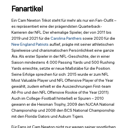
Fanartikel
Ein Cam Newton Trikot steht für mehr als nur ein Fan-Outfit –
es repräsentiert eine der prägendsten Quarterback-
Karrieren der NFL. Der ehemalige Spieler, der von 2011 bis
2019 und 2021 für die
Carolina Panthers
sowie 2020 für die
New England Patriots
auflief, prägte mit seiner athletischen
Spielweise und charismatischen Persönlichkeit eine ganze
Ära. Als erster Spieler in der NFL-Geschichte, der in einer
Saison mindestens 4.000 Passing Yards und 500 Rushing
Yards erreichte, setzte er neue Maßstäbe für die Position.
Seine Erfolge sprechen für sich: 2015 wurde er zum NFL
Most Valuable Player und NFL Offensive Player of the Year
gewählt, zudem erhielt er die Auszeichnungen First-team
All-Pro und den NFL Offensive Rookie of the Year (2011).
Auch im College-Football hinterließ er Spuren – 2010
gewann er die Heisman Trophy, 2009 den NJCAA National
Championship und 2008 den BCS National Championship
mit den Florida Gators und Auburn Tigers.
Für Fans ist Cam Newton nicht nur wegen seiner sportlichen