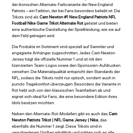
der ikonischen Alternate-Farbvariante der New England
Patriots – ein Farbton, der bei Fans besonders beliebt ist. Die
Trikots sind als
Cam Newton #1 New England Patriots NFL
Football Nike Game Trikot Alternate Rot
gelistet und bieten
eine authentische Darstellung der Spielkleidung, wie sie auf
dem Feld getragen wird.
Die Produkte im Sortiment sind speziell auf Sammler und
engagierte Anhänger zugeschnitten. Jedes Cam Newton
Jersey trägt die offizielle Nummer 1 und ist mit den
lizenzierten Team-Logos sowie den Sponsoren-Aufdrucken
versehen. Die Materialqualität entspricht den Standards der
NFL, sodass die Trikots nicht nur optisch, sondern auch in
puncto Tragekomfort überzeugen. Besonders die Variante in
Rot hebt sich von den klassischen Teamfarben ab und
eignet sich ideal für Fans, die eine besondere Edition ihres
Idols besitzen möchten.
Neben den Alternate-Rot-Modellen gibt es auch das
Cam
Newton Patriots Trikot | NFL Game Jersey | Nike
, das
ebenfalls die Nummer 1 zeigt. Diese Trikots sind in
verschiedenen Größen erhältlich und richten sich an alle