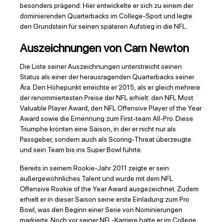
besonders prägend: Hier entwickelte er sich zu einem der
dominierenden Quarterbacks im College-Sport und legte
den Grundstein für seinen späteren Aufstieg in die NFL.
Auszeichnungen von Cam Newton
Die Liste seiner Auszeichnungen unterstreicht seinen
Status als einer der herausragenden Quarterbacks seiner
Ära. Den Höhepunkt erreichte er 2015, als er gleich mehrere
der renommiertesten Preise der NFL erhielt: den NFL Most
Valuable Player Award, den NFL Offensive Player of the Year
Award sowie die Ernennung zum First-team All-Pro. Diese
Triumphe krönten eine Saison, in der er nicht nur als
Passgeber, sondern auch als Scoring-Threat überzeugte
und sein Team bis ins Super Bowl führte.
Bereits in seinem Rookie-Jahr 2011 zeigte er sein
außergewöhnliches Talent und wurde mit dem NFL
Offensive Rookie of the Year Award ausgezeichnet. Zudem
erhielt er in dieser Saison seine erste Einladung zum Pro
Bowl, was den Beginn einer Serie von Nominierungen
markierte. Noch vor seiner NFL-Karriere hatte er im College