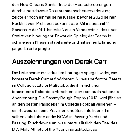
den New Orleans Saints. Trotz der Herausforderungen
durch eine schwere Rotatorenmanschettenverletzung
zeigte er noch einmal seine Klasse, bevor er 2025 seinen
Rücktritt vom Profisport bekannt gab. Mit insgesamt 11
Saisons in der NFL hinterließ er ein Vermächtnis, das über
Statistiken hinausgeht: Er war ein Spieler, der Teams in
schwierigen Phasen stabilisierte und mit seiner Erfahrung
junge Talente prägte.
Auszeichnungen von Derek Carr
Die Liste seiner individuellen Ehrungen spiegelt wider, wie
konstant Derek Carr auf höchstem Niveau performte. Bereits
im College setzte er Maßstäbe, die ihm nicht nur
teaminterne Rekorde einbrachten, sondern auch nationale
Anerkennung. Die Sammy Baugh Trophy (2013) wird jährlich
an den besten Passgeber im College Football verliehen –
ein Beweis für seine Präzision und Spielintelligenz. Im
selben Jahr führte er die NCAA in Passing Yards und
Passing Touchdowns an, was ihm zusätzlich den Titel des
MW Male Athlete of the Year einbrachte. Diese