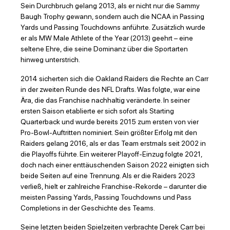
Sein Durchbruch gelang 2013, als er nicht nur die Sammy
Baugh Trophy gewann, sondern auch die NCAA in Passing
Yards und Passing Touchdowns anführte. Zusätzlich wurde
er als MW Male Athlete of the Year (2013) geehrt – eine
seltene Ehre, die seine Dominanz über die Sportarten
hinweg unterstrich.
2014 sicherten sich die Oakland Raiders die Rechte an Carr
in der zweiten Runde des NFL Drafts. Was folgte, war eine
Ära, die das Franchise nachhaltig veränderte. In seiner
ersten Saison etablierte er sich sofort als Starting
Quarterback und wurde bereits 2015 zum ersten von vier
Pro-Bowl-Auftritten nominiert. Sein größter Erfolg mit den
Raiders gelang 2016, als er das Team erstmals seit 2002 in
die Playoffs führte. Ein weiterer Playoff-Einzug folgte 2021,
doch nach einer enttäuschenden Saison 2022 einigten sich
beide Seiten auf eine Trennung. Als er die Raiders 2023
verließ, hielt er zahlreiche Franchise-Rekorde – darunter die
meisten Passing Yards, Passing Touchdowns und Pass
Completions in der Geschichte des Teams.
Seine letzten beiden Spielzeiten verbrachte Derek Carr bei