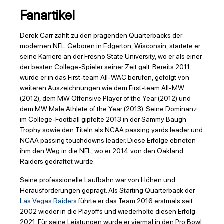
Fanartikel
Derek Carr zählt zu den prägenden Quarterbacks der
modernen NFL. Geboren in Edgerton, Wisconsin, startete er
seine Karriere an der Fresno State University, wo er als einer
der besten College-Spieler seiner Zeit galt. Bereits 2011
wurde er in das First-team All-WAC berufen, gefolgt von
weiteren Auszeichnungen wie dem First-team All-MW
(2012), dem MW Offensive Player of the Year (2012) und
dem MW Male Athlete of the Year (2013). Seine Dominanz
im College-Football gipfelte 2013 in der Sammy Baugh
Trophy sowie den Titeln als NCAA passing yards leader und
NCAA passing touchdowns leader. Diese Erfolge ebneten
ihm den Weg in die NFL, wo er 2014 von den Oakland
Raiders gedraftet wurde.
Seine professionelle Laufbahn war von Höhen und
Herausforderungen geprägt. Als Starting Quarterback der
Las Vegas Raiders
führte er das Team 2016 erstmals seit
2002 wieder in die Playoffs und wiederholte diesen Erfolg
2021. Für seine Leistungen wurde er viermal in den Pro Bowl