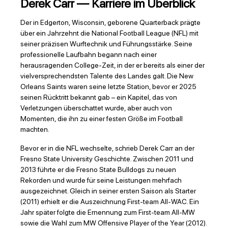
Derek Carr — Karriere im Überblick
Der in Edgerton, Wisconsin, geborene Quarterback prägte
über ein Jahrzehnt die National Football League (NFL) mit
seiner präzisen Wurftechnik und Führungsstärke. Seine
professionelle Laufbahn begann nach einer
herausragenden College-Zeit, in der er bereits als einer der
vielversprechendsten Talente des Landes galt. Die New
Orleans Saints waren seine letzte Station, bevor er 2025
seinen Rücktritt bekannt gab – ein Kapitel, das von
Verletzungen überschattet wurde, aber auch von
Momenten, die ihn zu einer festen Größe im Football
machten.
Bevor er in die NFL wechselte, schrieb Derek Carr an der
Fresno State University Geschichte. Zwischen 2011 und
2013 führte er die Fresno State Bulldogs zu neuen
Rekorden und wurde für seine Leistungen mehrfach
ausgezeichnet. Gleich in seiner ersten Saison als Starter
(2011) erhielt er die Auszeichnung First-team All-WAC. Ein
Jahr später folgte die Ernennung zum First-team All-MW
sowie die Wahl zum MW Offensive Player of the Year (2012).