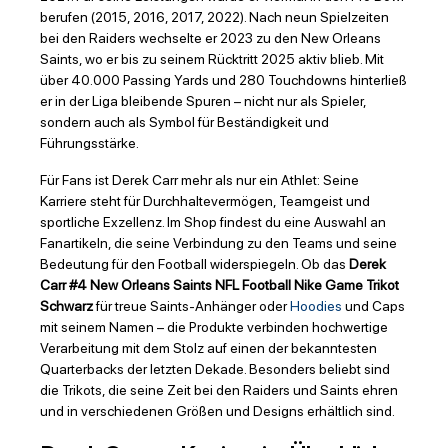
berufen (2015, 2016, 2017, 2022). Nach neun Spielzeiten
bei den Raiders wechselte er 2023 zu den New Orleans
Saints, wo er bis zu seinem Rücktritt 2025 aktiv blieb. Mit
über 40.000 Passing Yards und 280 Touchdowns hinterließ
er in der Liga bleibende Spuren – nicht nur als Spieler,
sondern auch als Symbol für Beständigkeit und
Führungsstärke.
Für Fans ist Derek Carr mehr als nur ein Athlet: Seine
Karriere steht für Durchhaltevermögen, Teamgeist und
sportliche Exzellenz. Im Shop findest du eine Auswahl an
Fanartikeln, die seine Verbindung zu den Teams und seine
Bedeutung für den Football widerspiegeln. Ob das
Derek
Carr #4 New Orleans Saints NFL Football Nike Game Trikot
Schwarz
für treue Saints-Anhänger oder
Hoodies
und Caps
mit seinem Namen – die Produkte verbinden hochwertige
Verarbeitung mit dem Stolz auf einen der bekanntesten
Quarterbacks der letzten Dekade. Besonders beliebt sind
die Trikots, die seine Zeit bei den Raiders und Saints ehren
und in verschiedenen Größen und Designs erhältlich sind.