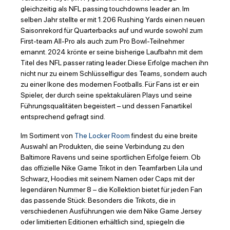
gleichzeitig als NFL passing touchdowns leader an. Im
selben Jahr stellte er mit 1.206 Rushing Yards einen neuen
Saisonrekord für Quarterbacks auf und wurde sowohl zum
First-team All-Pro als auch zum Pro Bowl-Teilnehmer
ernannt. 2024 krönte er seine bisherige Laufbahn mit dem
Titel des NFL passer rating leader. Diese Erfolge machen ihn
nicht nur zu einem Schlüsselfigur des Teams, sondern auch
zu einer Ikone des modernen Footballs. Für Fans ist er ein
Spieler, der durch seine spektakulären Plays und seine
Führungsqualitäten begeistert – und dessen Fanartikel
entsprechend gefragt sind.
Im Sortiment von
The Locker Room
findest du eine breite
Auswahl an Produkten, die seine Verbindung zu den
Baltimore Ravens und seine sportlichen Erfolge feiern. Ob
das offizielle Nike Game Trikot in den Teamfarben Lila und
Schwarz, Hoodies mit seinem Namen oder Caps mit der
legendären Nummer 8 – die Kollektion bietet für jeden Fan
das passende Stück. Besonders die Trikots, die in
verschiedenen Ausführungen wie dem Nike Game Jersey
oder limitierten Editionen erhältlich sind, spiegeln die