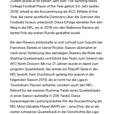
Zudem wurde er im selben Jahr zum The Sporting News
College Football Player of the Year gekürt. Ein Jahr später,
2018, erhielt er die Auszeichnung als ACC Athlete of the
Year, die seine sportliche Dominanz über die Grenzen des
Footballs hinaus unterstrich. Diese Erfolge ebneten ihm den
Weg in die NFL, wo er 2018 von den Baltimore Ravens als
letzter Pick der ersten Runde gedraftet wurde.
Bei den Ravens entwickelte er sich schnell zum Gesicht der
Franchise. Bereits in seiner Rookie-Saison übernahm er
nach einer Verletzung des damaligen Starters die Rolle des
Starting Quarterbacks und führte das Team zum Gewinn der
AFC North Division. Mit nur 21 Jahren wurde er damit zum
jüngsten Quarterback, der jemals ein Playoff-Spiel in der
NFL bestritt. Sein Durchbruch gelang ihm jedoch in der
folgenden Saison 2019, als er nicht nur die Liga in
Touchdown-Pässen anführte, sondern auch den NFL-
Rekord für die meisten Rushing-Yards eines Quarterbacks
in einer Saison aufstellte (1.206 Yards). Diese
herausragende Leistung brachte ihm die Auszeichnung als
NFL Most Valuable Player (MVP) ein – eine Ehre, die er als
vierter schwarzer Quarterback in der Geschichte der Liga