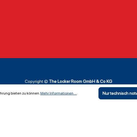
Copyright ©
The Locker Room GmbH & Co KG
Nur technisch no
hrung bieten zu können.
Mehr Informationen ...
Vertrag widerrufen
Elektronische Widerrufsfunktion nach § 356a BGB