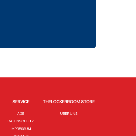
SERVICE
THELOCKERROOM.STORE
AGB
ÜBER UNS
DATENSCHUTZ
IMPRESSUM