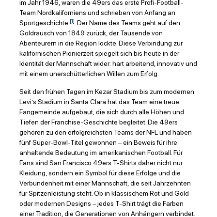
im Jahr 1946, waren die 49ers das erste Profi-Football-
Team Nordkaliforniens und schrieben von Anfang an
[1]
Sportgeschichte
. Der Name des Teams geht auf den
Goldrausch von 1849 zurück, der Tausende von
Abenteurern in die Region lockte. Diese Verbindung zur
kalifornischen Pionierzeit spiegelt sich bis heute in der
Identität der Mannschaft wider: hart arbeitend, innovativ und
mit einem unerschütterlichen Willen zum Erfolg.
Seit den frühen Tagen im Kezar Stadium bis zum modernen
Levi’s Stadium in Santa Clara hat das Team eine treue
Fangemeinde aufgebaut, die sich durch alle Höhen und
Tiefen der Franchise-Geschichte begleitet. Die 49ers
gehören zu den erfolgreichsten Teams der NFL und haben
fünf Super-Bowl-Titel gewonnen – ein Beweis für ihre
anhaltende Bedeutung im amerikanischen Football. Für
Fans sind San Francisco 49ers T-Shirts daher nicht nur
Kleidung, sondern ein Symbol für diese Erfolge und die
Verbundenheit mit einer Mannschaft, die seit Jahrzehnten
für Spitzenleistung steht. Ob in klassischem Rot und Gold
oder modernen Designs – jedes T-Shirt trägt die Farben
einer Tradition, die Generationen von Anhängern verbindet.