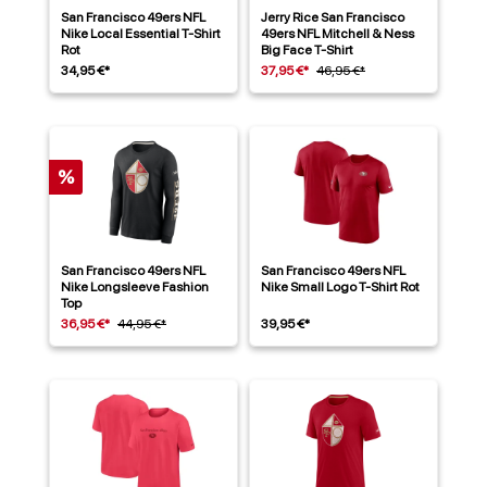
San Francisco 49ers NFL
Jerry Rice San Francisco
Nike Local Essential T-Shirt
49ers NFL Mitchell & Ness
Rot
Big Face T-Shirt
34,95 €*
37,95 €*
46,95 €*
%
San Francisco 49ers NFL
San Francisco 49ers NFL
Nike Longsleeve Fashion
Nike Small Logo T-Shirt Rot
Top
36,95 €*
44,95 €*
39,95 €*