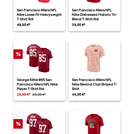
San Francisco 49ers NFL
San Francisco 49ers NFL
Nike Loose Fit Heavyweight
Nike Distressed Historic Tri-
T-Shirt Rot
Blend T-Shirt Rot
49,95 €*
39,95 €*
%
George Kittle #85 San
San Francisco 49ers NFL
Francisco 49ers NFL Nike
Nike Rewind Club Striped T-
Player T-Shirt Rot
Shirt
29,95 €*
39,95 €*
44,95 €*
%