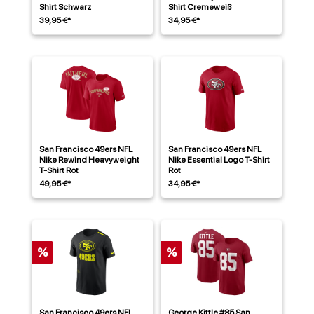
Shirt Schwarz
Shirt Cremeweiß
39,95 €*
34,95 €*
San Francisco 49ers NFL
San Francisco 49ers NFL
Nike Rewind Heavyweight
Nike Essential Logo T-Shirt
T-Shirt Rot
Rot
49,95 €*
34,95 €*
%
%
San Francisco 49ers NFL
George Kittle #85 San