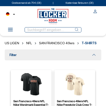
Gratisversand ab 75 € (DE)
Kostenlose Retouren (DE)
US LIGEN
NFL
SAN FRANCISCO 49ers
T-SHIRTS
Filter
San Francisco 49ers NFL
San Francisco 49ers NFL
Nike Wordmark Essential T-
Nike Freestyle Club Crew T-