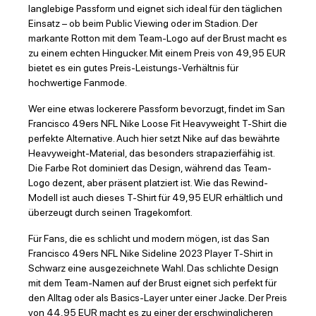
langlebige Passform und eignet sich ideal für den täglichen
Einsatz – ob beim Public Viewing oder im Stadion. Der
markante Rotton mit dem Team-Logo auf der Brust macht es
zu einem echten Hingucker. Mit einem Preis von 49,95 EUR
bietet es ein gutes Preis-Leistungs-Verhältnis für
hochwertige Fanmode.
Wer eine etwas lockerere Passform bevorzugt, findet im San
Francisco 49ers NFL Nike Loose Fit Heavyweight T-Shirt die
perfekte Alternative. Auch hier setzt Nike auf das bewährte
Heavyweight-Material, das besonders strapazierfähig ist.
Die Farbe Rot dominiert das Design, während das Team-
Logo dezent, aber präsent platziert ist. Wie das Rewind-
Modell ist auch dieses T-Shirt für 49,95 EUR erhältlich und
überzeugt durch seinen Tragekomfort.
Für Fans, die es schlicht und modern mögen, ist das San
Francisco 49ers NFL Nike Sideline 2023 Player T-Shirt in
Schwarz eine ausgezeichnete Wahl. Das schlichte Design
mit dem Team-Namen auf der Brust eignet sich perfekt für
den Alltag oder als Basics-Layer unter einer Jacke. Der Preis
von 44,95 EUR macht es zu einer der erschwinglicheren