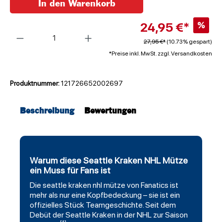
In den Warenkorb
24,95 €*
%
Anzahl
27,95 €*
(10.73% gespart)
*Preise inkl. MwSt. zzgl. Versandkosten
Produktnummer:
121726652002697
Beschreibung
Bewertungen
Warum diese Seattle Kraken NHL Mütze
ein Muss für Fans ist
Die
seattle kraken
nhl mütze von
Fanatics
ist
mehr als nur eine Kopfbedeckung – sie ist ein
offizielles Stück Teamgeschichte. Seit dem
Debüt der Seattle Kraken in der NHL zur Saison