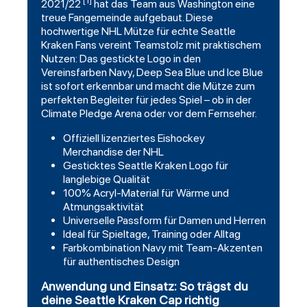
[1]
2021/22
hat das Team aus Washington eine
treue Fangemeinde aufgebaut. Diese
hochwertige NHL Mütze für echte Seattle
Kraken Fans vereint Teamstolz mit praktischem
Nutzen: Das gestickte Logo in den
Vereinsfarben Navy, Deep Sea Blue und Ice Blue
ist sofort erkennbar und macht die Mütze zum
perfekten Begleiter für jedes Spiel – ob in der
Climate Pledge Arena oder vor dem Fernseher.
Offiziell lizenziertes Eishockey
Merchandise der NHL
Gesticktes Seattle Kraken Logo für
langlebige Qualität
100% Acryl-Material für Wärme und
Atmungsaktivität
Universelle Passform für Damen und Herren
Ideal für Spieltage, Training oder Alltag
Farbkombination Navy mit Team-Akzenten
für authentisches Design
Anwendung und Einsatz: So trägst du
deine Seattle Kraken Cap richtig