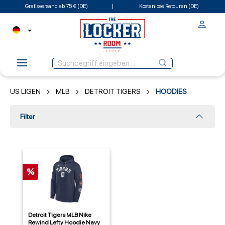
Gratisversand ab 75 € (DE)
Kostenlose Retouren (DE)
US LIGEN
MLB
DETROIT TIGERS
HOODIES
Filter
%
Detroit Tigers MLB Nike
Rewind Lefty Hoodie Navy