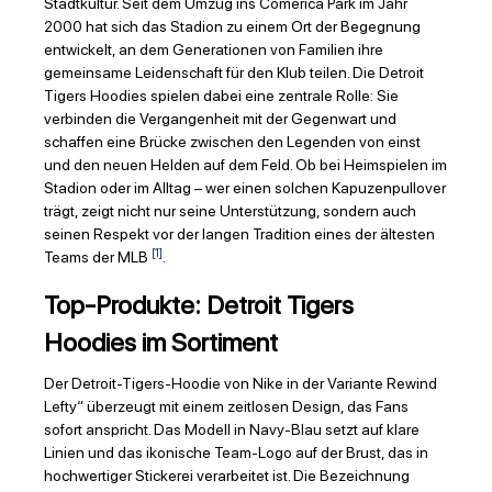
Stadtkultur. Seit dem Umzug ins Comerica Park im Jahr
2000 hat sich das Stadion zu einem Ort der Begegnung
entwickelt, an dem Generationen von Familien ihre
gemeinsame Leidenschaft für den Klub teilen. Die Detroit
Tigers Hoodies spielen dabei eine zentrale Rolle: Sie
verbinden die Vergangenheit mit der Gegenwart und
schaffen eine Brücke zwischen den Legenden von einst
und den neuen Helden auf dem Feld. Ob bei Heimspielen im
Stadion oder im Alltag – wer einen solchen Kapuzenpullover
trägt, zeigt nicht nur seine Unterstützung, sondern auch
seinen Respekt vor der langen Tradition eines der ältesten
[1]
Teams der MLB
.
Top-Produkte: Detroit Tigers
Hoodies im Sortiment
Der Detroit-Tigers-Hoodie von Nike in der Variante Rewind
Lefty“ überzeugt mit einem zeitlosen Design, das Fans
sofort anspricht. Das Modell in Navy-Blau setzt auf klare
Linien und das ikonische Team-Logo auf der Brust, das in
hochwertiger Stickerei verarbeitet ist. Die Bezeichnung