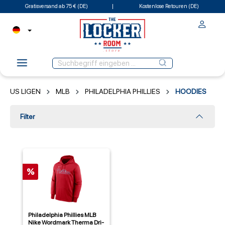
Gratisversand ab 75 € (DE)
Kostenlose Retouren (DE)
US LIGEN
MLB
PHILADELPHIA PHILLIES
HOODIES
Filter
%
Philadelphia Phillies MLB
Nike Wordmark Therma Dri-