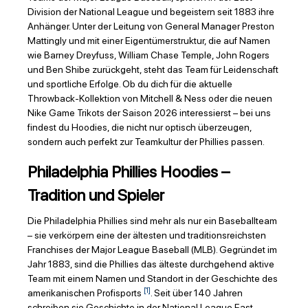
Division der National League und begeistern seit 1883 ihre
Anhänger. Unter der Leitung von General Manager Preston
Mattingly und mit einer Eigentümerstruktur, die auf Namen
wie Barney Dreyfuss, William Chase Temple, John Rogers
und Ben Shibe zurückgeht, steht das Team für Leidenschaft
und sportliche Erfolge. Ob du dich für die aktuelle
Throwback-Kollektion von Mitchell & Ness oder die neuen
Nike Game Trikots der Saison 2026 interessierst – bei uns
findest du Hoodies, die nicht nur optisch überzeugen,
sondern auch perfekt zur Teamkultur der Phillies passen.
Philadelphia Phillies Hoodies –
Tradition und Spieler
Die Philadelphia Phillies sind mehr als nur ein Baseballteam
– sie verkörpern eine der ältesten und traditionsreichsten
Franchises der Major League Baseball (MLB). Gegründet im
Jahr 1883, sind die Phillies das älteste durchgehend aktive
Team mit einem Namen und Standort in der Geschichte des
[1]
amerikanischen Profisports
. Seit über 140 Jahren
schreiben sie Geschichte in der National League East