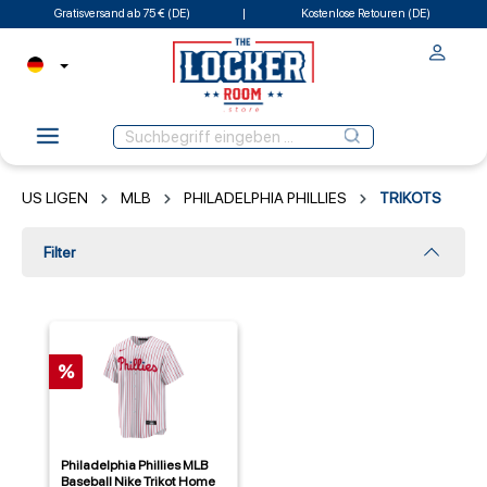
Gratisversand ab 75 € (DE)
Kostenlose Retouren (DE)
US LIGEN
MLB
PHILADELPHIA PHILLIES
TRIKOTS
Filter
%
Philadelphia Phillies MLB
Baseball Nike Trikot Home