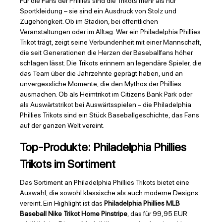
Für die Fans der Phillies sind die Trikots mehr als nur
Sportkleidung – sie sind ein Ausdruck von Stolz und
Zugehörigkeit. Ob im Stadion, bei öffentlichen
Veranstaltungen oder im Alltag: Wer ein Philadelphia Phillies
Trikot trägt, zeigt seine Verbundenheit mit einer Mannschaft,
die seit Generationen die Herzen der Baseballfans höher
schlagen lässt. Die Trikots erinnern an legendäre Spieler, die
das Team über die Jahrzehnte geprägt haben, und an
unvergessliche Momente, die den Mythos der Phillies
ausmachen. Ob als Heimtrikot im Citizens Bank Park oder
als Auswärtstrikot bei Auswärtsspielen – die Philadelphia
Phillies Trikots sind ein Stück Baseballgeschichte, das Fans
auf der ganzen Welt vereint.
Top-Produkte: Philadelphia Phillies
Trikots im Sortiment
Das Sortiment an Philadelphia Phillies Trikots bietet eine
Auswahl, die sowohl klassische als auch moderne Designs
vereint. Ein Highlight ist das
Philadelphia Phillies MLB
Baseball Nike Trikot Home Pinstripe
, das für 99,95 EUR