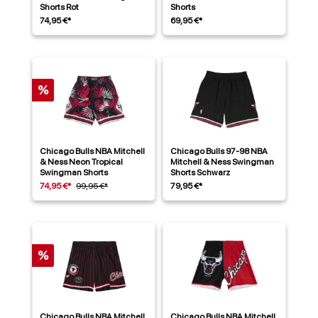
Shorts Rot
Shorts
74,95 €*
69,95 €*
%
Chicago Bulls NBA Mitchell
Chicago Bulls 97-98 NBA
& Ness Neon Tropical
Mitchell & Ness Swingman
Swingman Shorts
Shorts Schwarz
74,95 €*
99,95 €*
79,95 €*
%
Chicago Bulls NBA Mitchell
Chicago Bulls NBA Mitchell