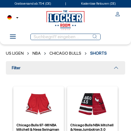
Gratisversand ab 75 € (DE)
Kostenlose Retouren (DE)
US LIGEN
NBA
CHICAGO BULLS
SHORTS
Filter
Chicago Bulls 97-98 NBA
Chicago Bulls NBA Mitchell
Mitchell & Ness Swingman
& Ness Jumbotron 3.0