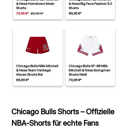
& Ness Hometown Mesh
& Ness Big Face Fashion 5.0
Shorts
Shorts
74,95 €*
89,95 €*
69,95 €*
Chicago Bulls NBA Mitchell
Chicago Bulls 97-98 NBA
& Ness Team Heritage
Mitchell & Ness Swingman
Woven Shorts Rot
Shorts Weiß
69,95 €*
79,95 €*
Chicago Bulls Shorts – Offizielle
NBA-Shorts für echte Fans