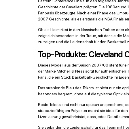
Eastern Conference Finals. In den folgenden Jahrz
Geschichte der Cavaliers prägten. Die 1980er und
Fanbasis überzeugte. Nach einer Phase des Umbruch
2007 Geschichte, als es erstmals die NBA Finals err
Ob als Heimtrikot in den klassischen Farben oder a
zeigt sich besonders in der Treue, mit der sie die 
zu zeigen und die Leidenschaft für den Basketball z
Top-Produkte: Cleveland Ca
Dieses Modell aus der Saison 2007/08 steht für ei
der Marke Mitchell & Ness sorgt für authentischen Tr
Fans, die ein Stück Basketball-Geschichte ihr Eige
Das strahlende Blau des Trikots ist nicht nur ein o
besonders bequem, ohne auf die typische Optik eines
Beide Trikots sind nicht nur optisch ansprechend, 
strapazierfähigem Polyester macht sie ideal für den 
Lizenzierung gewährleistet, dass jedes Detail stim
Sie verbinden die Leidenschaft für das Team mit ho