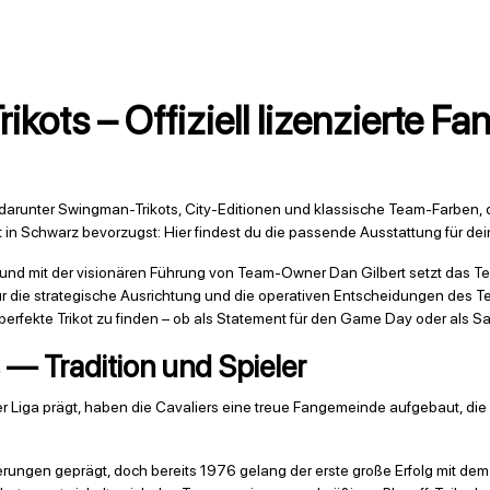
ikots – Offiziell lizenzierte Fan
darunter Swingman-Trikots, City-Editionen und klassische Team-Farben, d
ot in Schwarz bevorzugst: Hier findest du die passende Ausstattung für d
nd mit der visionären Führung von Team-Owner Dan Gilbert setzt das Tea
die strategische Ausrichtung und die operativen Entscheidungen des Tea
 perfekte Trikot zu finden – ob als Statement für den Game Day oder als S
 — Tradition und Spieler
 Liga prägt, haben die Cavaliers eine treue Fangemeinde aufgebaut, die i
ungen geprägt, doch bereits 1976 gelang der erste große Erfolg mit dem 