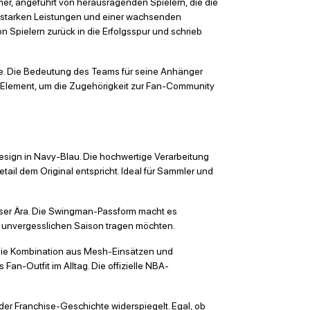
er, angeführt von herausragenden Spielern, die die
t starken Leistungen und einer wachsenden
Spielern zurück in die Erfolgsspur und schrieb
hte. Die Bedeutung des Teams für seine Anhänger
les Element, um die Zugehörigkeit zur Fan-Community
esign in Navy-Blau. Die hochwertige Verarbeitung
etail dem Original entspricht. Ideal für Sammler und
dieser Ära. Die Swingman-Passform macht es
ser unvergesslichen Saison tragen möchten.
t. Die Kombination aus Mesh-Einsätzen und
Fan-Outfit im Alltag. Die offizielle NBA-
der Franchise-Geschichte widerspiegelt. Egal, ob