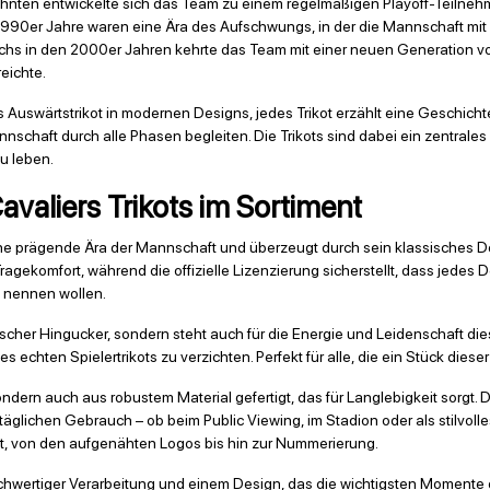
ehnten entwickelte sich das Team zu einem regelmäßigen Playoff-Teilnehm
 1990er Jahre waren eine Ära des Aufschwungs, in der die Mannschaft mi
s in den 2000er Jahren kehrte das Team mit einer neuen Generation von 
eichte.
ls Auswärtstrikot in modernen Designs, jedes Trikot erzählt eine Geschic
Mannschaft durch alle Phasen begleiten. Die Trikots sind dabei ein zentra
u leben.
valiers Trikots im Sortiment
ne prägende Ära der Mannschaft und überzeugt durch sein klassisches D
agekomfort, während die offizielle Lizenzierung sicherstellt, dass jedes D
n nennen wollen.
ptischer Hingucker, sondern steht auch für die Energie und Leidenschaft 
 echten Spielertrikots zu verzichten. Perfekt für alle, die ein Stück die
sondern auch aus robustem Material gefertigt, das für Langlebigkeit sorg
täglichen Gebrauch – ob beim Public Viewing, im Stadion oder als stilvolles 
mt, von den aufgenähten Logos bis hin zur Nummerierung.
chwertiger Verarbeitung und einem Design, das die wichtigsten Momente 