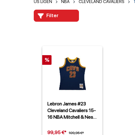
US LIGEN
NBA
CLEVELAND CAVALIERS
Filter
%
Lebron James #23
Cleveland Cavaliers 15-
16 NBA Mitchell & Ness
Swingman Trikot Blau
99,95 €*
109,95 €*