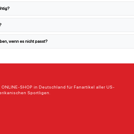
chtig?
?
eben, wenn es nicht passt?
 ONLINE-SHOP in Deutschland für Fanartikel aller US-
rikanischen Sportligen.