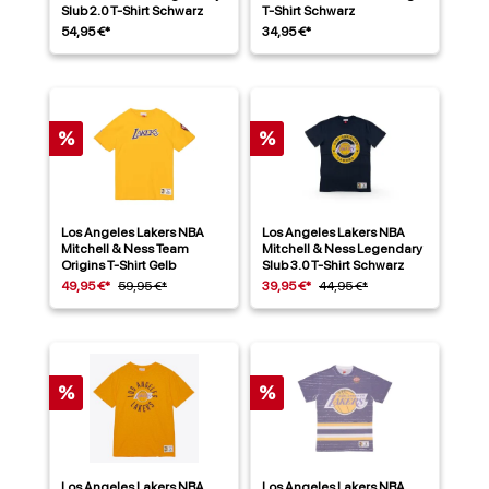
Slub 2.0 T-Shirt Schwarz
T-Shirt Schwarz
54,95 €*
34,95 €*
%
%
Los Angeles Lakers NBA
Los Angeles Lakers NBA
Mitchell & Ness Team
Mitchell & Ness Legendary
Origins T-Shirt Gelb
Slub 3.0 T-Shirt Schwarz
49,95 €*
59,95 €*
39,95 €*
44,95 €*
%
%
Los Angeles Lakers NBA
Los Angeles Lakers NBA