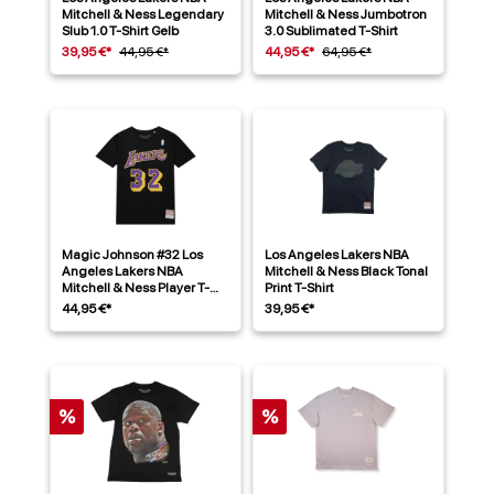
Mitchell & Ness Legendary
Mitchell & Ness Jumbotron
Slub 1.0 T-Shirt Gelb
3.0 Sublimated T-Shirt
39,95 €*
44,95 €*
44,95 €*
64,95 €*
Magic Johnson #32 Los
Los Angeles Lakers NBA
Angeles Lakers NBA
Mitchell & Ness Black Tonal
Mitchell & Ness Player T-
Print T-Shirt
Shirt Schwarz
44,95 €*
39,95 €*
%
%