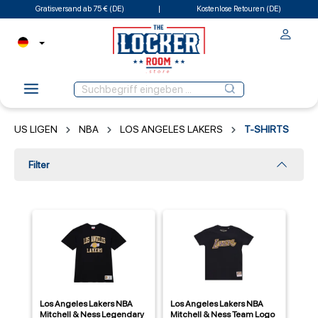
Gratisversand ab 75 € (DE)
Kostenlose Retouren (DE)
US LIGEN
NBA
LOS ANGELES LAKERS
T-SHIRTS
Filter
Los Angeles Lakers NBA
Los Angeles Lakers NBA
Mitchell & Ness Legendary
Mitchell & Ness Team Logo