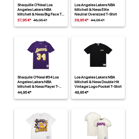
Shaquille O'Neal Los
Los Angeles Lakers NBA
Angeles Lakers NBA
Mitchell & Ness Elite
Mitchell & Ness Big Face T-
Neutral Oversized T-Shirt
Shirt
37,95 €*
46,95 €*
39,95 €*
44,95 €*
Shaquile O'Neal #34 Los
Los Angeles Lakers NBA
Angeles Lakers NBA
Mitchell & Ness Double Hit
Mitchell & Ness Player T-
Vintage Logo Pocket T-Shirt
Shirt Lila
44,95 €*
49,95 €*