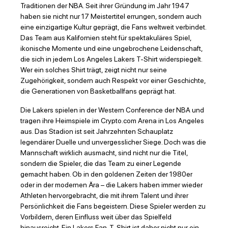
Traditionen der NBA. Seit ihrer Gründung im Jahr 1947
haben sie nicht nur 17 Meistertitel errungen, sondern auch
eine einzigartige Kultur geprägt, die Fans weltweit verbindet.
Das Team aus Kalifornien steht für spektakuläres Spiel,
ikonische Momente und eine ungebrochene Leidenschaft,
die sich in jedem Los Angeles Lakers T-Shirt widerspiegelt.
Wer ein solches Shirt trägt, zeigt nicht nur seine
Zugehörigkeit, sondern auch Respekt vor einer Geschichte,
die Generationen von Basketballfans geprägt hat.
Die Lakers spielen in der Western Conference der NBA und
tragen ihre Heimspiele im Crypto.com Arena in Los Angeles
aus. Das Stadion ist seit Jahrzehnten Schauplatz
legendärer Duelle und unvergesslicher Siege. Doch was die
Mannschaft wirklich ausmacht, sind nicht nur die Titel,
sondern die Spieler, die das Team zu einer Legende
gemacht haben. Ob in den goldenen Zeiten der 1980er
oder in der modernen Ära – die Lakers haben immer wieder
Athleten hervorgebracht, die mit ihrem Talent und ihrer
Persönlichkeit die Fans begeistern. Diese Spieler werden zu
Vorbildern, deren Einfluss weit über das Spielfeld
hinausreicht. Ein Lakers Fan-T-Shirt ist daher nicht nur ein