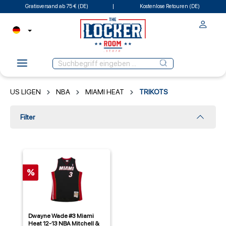
Gratisversand ab 75 € (DE)
Kostenlose Retouren (DE)
US LIGEN
NBA
MIAMI HEAT
TRIKOTS
Filter
%
Dwayne Wade #3 Miami
Heat 12-13 NBA Mitchell &