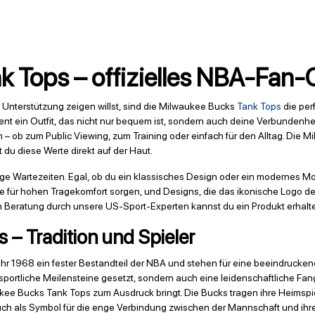
 Tops – offizielles NBA-Fan-Ou
 Unterstützung zeigen willst, sind die Milwaukee Bucks
Tank Tops
die per
nt ein Outfit, das nicht nur bequem ist, sondern auch deine Verbundenhei
n – ob zum Public Viewing, zum Training oder einfach für den Alltag. Die
du diese Werte direkt auf der Haut.
nge Wartezeiten. Egal, ob du ein klassisches Design oder ein modernes M
, die für hohen Tragekomfort sorgen, und Designs, die das ikonische Logo 
n Beratung durch unsere US-Sport-Experten kannst du ein Produkt erhalt
– Tradition und Spieler
hr 1968 ein fester Bestandteil der NBA und stehen für eine beeindruckend
r sportliche Meilensteine gesetzt, sondern auch eine leidenschaftliche F
ee Bucks Tank Tops zum Ausdruck bringt. Die Bucks tragen ihre Heimspi
auch als Symbol für die enge Verbindung zwischen der Mannschaft und ihrer