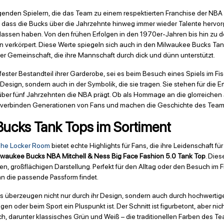
agenden Spielern, die das Team zu einem respektierten Franchise der N
en, dass die Bucks über die Jahrzehnte hinweg immer wieder Talente hervor
rlassen haben. Von den frühen Erfolgen in den 1970er-Jahren bis hin zu d
n verkörpert. Diese Werte spiegeln sich auch in den Milwaukee Bucks Tank 
iner Gemeinschaft, die ihre Mannschaft durch dick und dünn unterstützt.
ster Bestandteil ihrer Garderobe, sei es beim Besuch eines Spiels im Fise
en Design, sondern auch in der Symbolik, die sie tragen. Sie stehen für die
über fünf Jahrzehnten die NBA prägt. Ob als Hommage an die glorreichen 
 verbinden Generationen von Fans und machen die Geschichte des Teams
Bucks Tank Tops im Sortiment
he Locker Room
bietet echte Highlights für Fans, die ihre Leidenschaft 
lwaukee Bucks NBA Mitchell & Ness Big Face Fashion 5.0 Tank Top
. Dies
gen, großflächigen Darstellung. Perfekt für den Alltag oder den Besuch im Fi
an die passende Passform findet.
 überzeugen nicht nur durch ihr Design, sondern auch durch hochwertige 
der beim Sport ein Pluspunkt ist. Der Schnitt ist figurbetont, aber nich
h, darunter klassisches Grün und Weiß – die traditionellen Farben des Tea