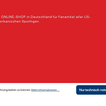
 ONLINE-SHOP in Deutschland für Fanartikel aller US-
rikanischen Sportligen.
Nur technisch no
hrung bieten zu können.
Mehr Informationen ...