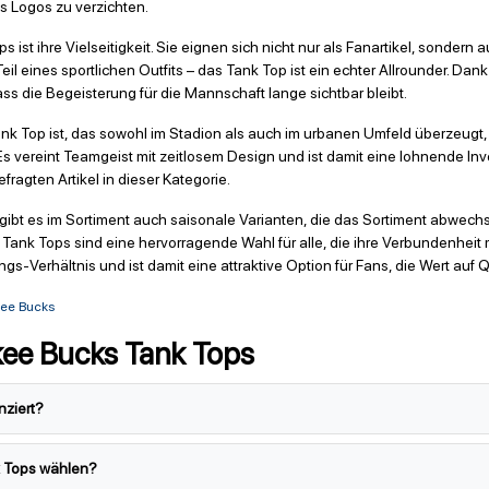
 Logos zu verzichten.
 ist ihre Vielseitigkeit. Sie eignen sich nicht nur als Fanartikel, sondern
Teil eines sportlichen Outfits – das Tank Top ist ein echter Allrounder. D
s die Begeisterung für die Mannschaft lange sichtbar bleibt.
 Top ist, das sowohl im Stadion als auch im urbanen Umfeld überzeugt,
s vereint Teamgeist mit zeitlosem Design und ist damit eine lohnende Inv
fragten Artikel in dieser Kategorie.
ibt es im Sortiment auch saisonale Varianten, die das Sortiment abwechs
Tank Tops sind eine hervorragende Wahl für alle, die ihre Verbundenheit
gs-Verhältnis und ist damit eine attraktive Option für Fans, die Wert auf Q
kee Bucks
kee Bucks Tank Tops
nziert?
k Tops wählen?