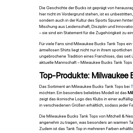
Die Geschichte der Bucks ist geprägt von herausr
hier nicht im Vordergrund stehen, ist es unbestritt
sondern auch in der Kultur des Sports Spuren hinte
Mischung aus Leidenschaft, Disziplin und Innovatio
– sie sind ein Statement für die Zugehörigkeit zu e
Für viele Fans sind Milwaukee Bucks Tank Tops ein fe
ärmellosen Shirts liegt nicht nur in ihrem sportlich
ungebrochene Tradition eines Franchises, das seit 
aktuelle Mannschaft – Milwaukee Bucks Tank Tops
Top-Produkte: Milwaukee 
Das Sortiment an Milwaukee Bucks Tank Tops bei
T
möchten. Ein besonders beliebtes Modell ist das
Mi
zeigt das ikonische Logo des Klubs in einer auffälli
in verschiedenen Größen erhältlich, sodass jeder F
Die Milwaukee Bucks Tank Tops von Mitchell & Ness
angenehm zu tragen, was besonders an warmen Tagen o
Zudem ist das Tank Top in mehreren Farben erhältlic