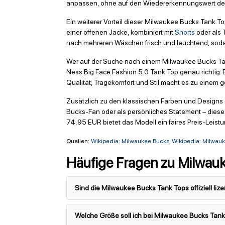
anpassen, ohne auf den Wiedererkennungswert des
Ein weiterer Vorteil dieser Milwaukee Bucks Tank Tops
einer offenen Jacke, kombiniert mit
Shorts
oder als 
nach mehreren Wäschen frisch und leuchtend, sodas
Wer auf der Suche nach einem Milwaukee Bucks Tank
Ness Big Face Fashion 5.0 Tank Top genau richtig. E
Qualität, Tragekomfort und Stil macht es zu einem ge
Zusätzlich zu den klassischen Farben und Designs g
Bucks-Fan oder als persönliches Statement – diese 
74,95 EUR bietet das Modell ein faires Preis-Leistun
Quellen:
Wikipedia: Milwaukee Bucks
,
Wikipedia: Milwau
Häufige Fragen zu Milwau
Sind die Milwaukee Bucks Tank Tops offiziell lize
Welche Größe soll ich bei Milwaukee Bucks Tan