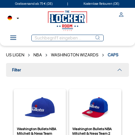
Gratisversand ab 75 € (DE)
Kostenlose Retouren (DE)
US LIGEN
NBA
WASHINGTON WIZARDS
CAPS
Filter
Washington Bullets NBA
Washington Bullets NBA
Mitchell & Ness Team
Mitchell & Ness Team 2