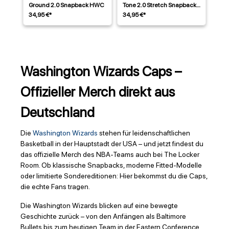
Ground 2.0 Snapback HWC
Tone 2.0 Stretch Snapback
HWC
34,95 €*
34,95 €*
Washington Wizards Caps –
Offizieller Merch direkt aus
Deutschland
Die
Washington Wizards
stehen für leidenschaftlichen
Basketball in der Hauptstadt der USA – und jetzt findest du
das offizielle Merch des NBA-Teams auch bei The Locker
Room. Ob klassische Snapbacks, moderne Fitted-Modelle
oder limitierte Sondereditionen: Hier bekommst du die Caps,
die echte Fans tragen.
Die Washington Wizards blicken auf eine bewegte
Geschichte zurück – von den Anfängen als Baltimore
Bullets bis zum heutigen Team in der Eastern Conference.