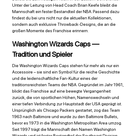
Unter der Leitung von Head Coach Brian Keefe bleibt die
Mannschaft ein fester Bestandteil der NBA. Passend dazu
findest du bei uns nicht nur die aktuellen Kollektionen,
sondern auch exklusive Throwback-Designs, die an die
großen Momente des Franchise erinnern.
Washington Wizards Caps —
Tradition und Spieler
Die Washington Wizards Caps stehen für mehr als nur ein
Accessoire – sie sind ein Symbol für die reiche Geschichte
und die leidenschaftliche Fan-Kultur eines der
traditionsreichsten Teams der NBA. Gegründet im Jahr 1961,
blickt das Franchise auf eine bewegte Vergangenheit
zurück, die von sportlichen Höhen, Namenswechseln und
einer tiefen Verbindung zur Hauptstadt der USA geprägt ist.
Ursprünglich als Chicago Packers gestartet, zog das Team
1963 nach Baltimore und wurde zu den Baltimore Bullets,
bevor es 1973 in die Washington Metropolitan Area umzog.
Seit 1997 trägt die Mannschaft den Namen Washington
Wizards und ist fester Bestandteil der Southeast Division