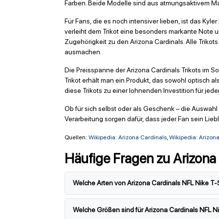
Farben. Beide Modelle sind aus atmungsaktivem Mate
Für Fans, die es noch intensiver lieben, ist das Ky
verleiht dem Trikot eine besonders markante Note u
Zugehörigkeit zu den Arizona Cardinals. Alle Trikots
ausmachen.
Die Preisspanne der Arizona Cardinals Trikots im So
Trikot erhält man ein Produkt, das sowohl optisch 
diese Trikots zu einer lohnenden Investition für j
Ob für sich selbst oder als Geschenk – die Auswahl
Verarbeitung sorgen dafür, dass jeder Fan sein Liebl
Quellen:
Wikipedia: Arizona Cardinals
,
Wikipedia: Arizon
Häufige Fragen zu Arizona 
Welche Arten von Arizona Cardinals NFL Nike T-S
Welche Größen sind für Arizona Cardinals NFL Nik