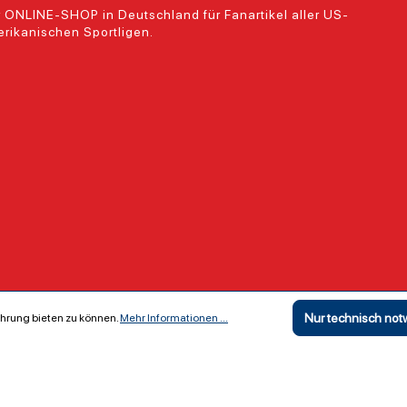
 ONLINE-SHOP in Deutschland für Fanartikel aller US-
rikanischen Sportligen.
Nur technisch no
hrung bieten zu können.
Mehr Informationen ...
Copyright ©
The Locker Room GmbH & Co KG