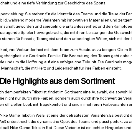
nschaft und eine tiefe Verbindung zur Geschichte des Sports.
 Sportkleidung: Sie stehen für die Identität des Teams und die Treue der F
bild, während moderne Varianten mit innovativen Materialien und zeitg
nschaft geworden und spiegeln die Entschlossenheit und den Kampfgeist 
usragende Spieler hervorgebracht, die mit ihren Leistungen die Geschich
ls stehen für Einsatz, Teamgeist und den unbedingten Willen, sich mit d
hkeit, ihre Verbundenheit mit dem Team zum Ausdruck zu bringen. Ob im St
Zugehörigkeit zur Cardinals-Familie. Die Bedeutung des Teams geht dabei w
e und um die Hoffnung auf eine erfolgreiche Zukunft. Die Cardinals möge
Mannschaft, die mit Herz und Leidenschaft für ihre Farben einsteht.
– Die Highlights aus dem Sortiment
h dem perfekten Trikot ist, findet im Sortiment eine Auswahl, die sowohl 
, die nicht nur durch ihre Farben, sondern auch durch ihre hochwertige Ve
n offiziellen Look mit Tragekomfort und sind in mehreren Farbvarianten erh
ike Game Trikot in Weiß ist eine der gefragtesten Varianten. Es besticht d
 Weiß unterstreicht die dynamische Optik des Teams und passt perfekt zu a
otball Nike Game Trikot in Rot. Diese Variante ist ein echter Hingucker u