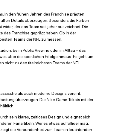
ans. In den frühen Jahren des Franchise prägten
emäßen Details überzeugen. Besonders die Farben
wider, der das Team seit jeher auszeichnet. Die
te des Franchise geprägt haben. Ob in der
en besten Teams der NFL zu messen.
adion, beim Public Viewing oder im Alltag – das
eit über die sportlichen Erfolge hinaus: Es geht um
n nicht zu den titelreichsten Teams der NFL
klassische als auch moderne Designs vereint.
rarbeitung überzeugen. Die Nike Game Trikots mit der
ältlich.
urch sein klares, zeitloses Design und eignet sich
nderen Fanartikeln. Wer es etwas auffälliger mag,
nd zeigt die Verbundenheit zum Team in leuchtenden