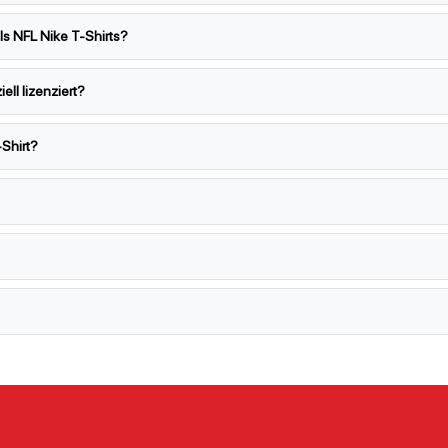
s NFL Nike T-Shirts?
ell lizenziert?
-Shirt?