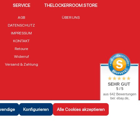
SERVICE
THELOCKERROOM.STORE
AGB
ÜBER UNS
DATENSCHUTZ
IMPRESSUM
KONTAKT
Retoure
Widerruf
Versand & Zahlung
SEHR GUT
5 / 5
aus 642 Bewertungen
bei: ebay.de,
shopvote.de
twendige
Konfigurieren
Alle Cookies akzeptieren