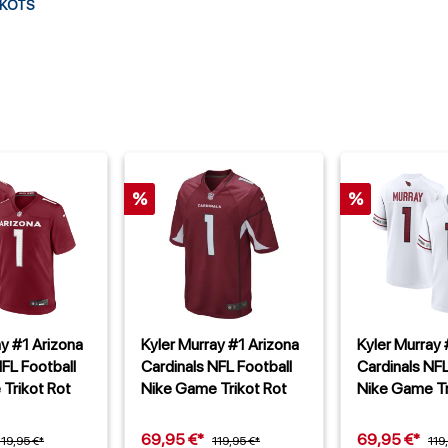
IKOTS
%
%
ay #1 Arizona
Kyler Murray #1 Arizona
Kyler Murray 
NFL Football
Cardinals NFL Football
Cardinals NFL
Trikot Rot
Nike Game Trikot Rot
Nike Game Tr
69,95 €*
69,95 €*
119,95 €*
119,95 €*
119