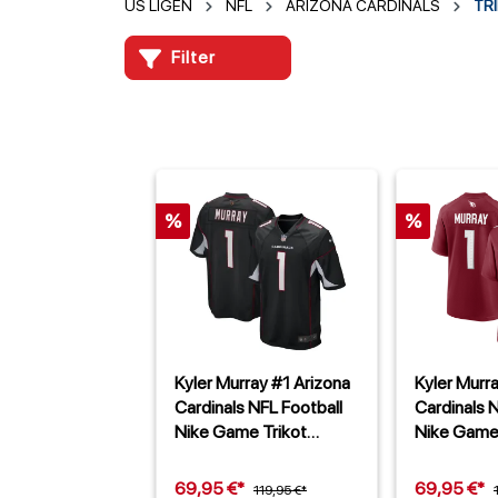
US LIGEN
NFL
ARIZONA CARDINALS
TR
Filter
%
%
Kyler Murray #1 Arizona
Kyler Murr
Cardinals NFL Football
Cardinals 
Nike Game Trikot
Nike Game 
Alternate Schwarz
69,95 €*
69,95 €*
119,95 €*