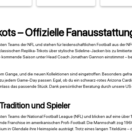
kots – Offizielle Fanausstattu
chsten Teams der NFL und stehen für leidenschaftlichen Football aus der
 klassischen Replika-Trikots über stylische Sideline-Jacken bis zu limitie
 die kommende Saison unter Head Coach Jonathan Gannon einstimmst – bei 
llem Gange, und die neuen Kollektionen sind eingetroffen. Besonders gefr
t zu jedem Game-Day passen. Egal, ob du ein schwarz-rotes Arizona Cardi
n Anlass das passende Stück. Dank persönlicher Beratung durch unsere U
 Tradition und Spieler
chsten Teams der National Football League (NFL) und blicken auf eine übe
hende Franchise im amerikanischen Profi-Football. Die Mannschaft zog 1960
um in Glendale ihre Heimspiele austrägt. Trotz eines langen Titeldürre – 