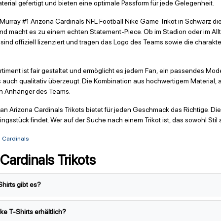
rial gefertigt und bieten eine optimale Passform für jede Gelegenheit.
ler Murray #1 Arizona Cardinals NFL Football Nike Game Trikot in Schwarz d
nd macht es zu einem echten Statement-Piece. Ob im Stadion oder im Allta
 sind offiziell lizenziert und tragen das Logo des Teams sowie die charakte
rtiment ist fair gestaltet und ermöglicht es jedem Fan, ein passendes Mod
als auch qualitativ überzeugt. Die Kombination aus hochwertigem Material
eden Anhänger des Teams.
 an Arizona Cardinals Trikots bietet für jeden Geschmack das Richtige. D
ingsstück findet. Wer auf der Suche nach einem Trikot ist, das sowohl Stil 
a Cardinals
Cardinals Trikots
hirts gibt es?
e T-Shirts erhältlich?