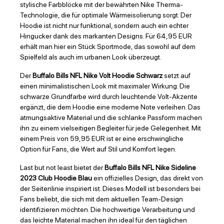
stylische Farbblöcke mit der bewährten Nike Therma-
Technologie, die für optimale Wärmeisolierung sorgt. Der
Hoodie ist nicht nur funktional, sondern auch ein echter
Hingucker dank des markanten Designs. Für 64,95 EUR
erhält man hier ein Stück Sportmode, das sowohl auf dem
Spielfeld als auch im urbanen Look überzeugt.
Der
Buffalo Bills NFL Nike Volt Hoodie Schwarz
setzt auf
einen minimalistischen Look mit maximaler Wirkung. Die
schwarze Grundfarbe wird durch leuchtende Volt-Akzente
ergänzt, die dem Hoodie eine moderne Note verleihen. Das
atmungsaktive Material und die schlanke Passform machen
ihn zu einem vielseitigen Begleiter für jede Gelegenheit. Mit
einem Preis von 59,95 EUR ist er eine erschwingliche
Option für Fans, die Wert auf Stil und Komfort legen.
Last but not least bietet der
Buffalo Bills NFL Nike Sideline
2023 Club Hoodie Blau
ein offizielles Design, das direkt von
der Seitenlinie inspiriert ist. Dieses Modell ist besonders bei
Fans beliebt, die sich mit dem aktuellen Team-Design
identifizieren möchten. Die hochwertige Verarbeitung und
das leichte Material machen ihn ideal für den täglichen