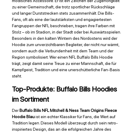
modisches Accessoire. Er ist ein Zeichen der Zugehörigkeit
zu einer Gemeinschaft, die trotz sportlicher Rückschläge
und langer Durststrecken stets zusammenhält. Die Bills-
Fans, oft als eine der lautstärksten und engagiertesten
Fangruppen der NFL beschrieben, tragen ihre Farben mit
Stolz – ob im Stadion, in der Stadt oder bei Auswärtsspielen.
Besonders in den kalten Wintern des Nordostens wird der
Hoodie zum unverzichtbaren Begleiter, der nicht nur wärmt,
sondern auch die Verbundenheit mit dem Team und der
Region symbolisiert. Wer einen NFL Buffalo Bills Hoodie
trägt, zeigt damit seine Treue zu einer Mannschaft, die für
Kampfgeist, Tradition und eine unerschütterliche Fan-Basis
steht.
Top-Produkte: Buffalo Bills Hoodies
im Sortiment
Der
Buffalo Bills NFL Mitchell & Ness Team Origins Fleece
Hoodie Blau
ist ein echter Klassiker für Fans, die Wert auf
Tradition legen. Dieses Modell überzeugt durch sein retro-
inspiriertes Design, das an die erfolgreichen Jahre des