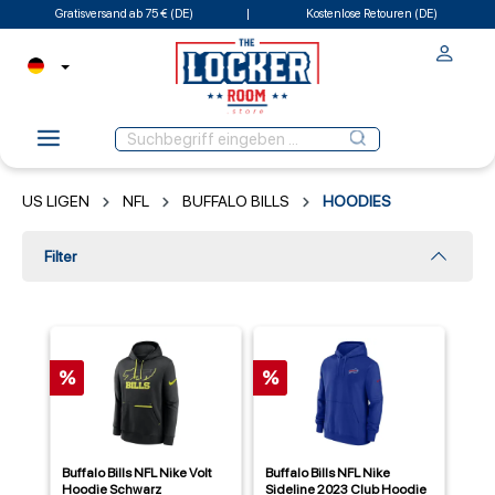
Gratisversand ab 75 € (DE)
Kostenlose Retouren (DE)
US LIGEN
NFL
BUFFALO BILLS
HOODIES
Filter
%
%
Buffalo Bills NFL Nike Volt
Buffalo Bills NFL Nike
Hoodie Schwarz
Sideline 2023 Club Hoodie