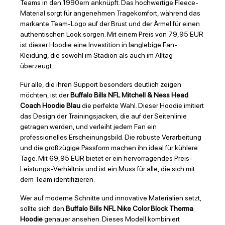
Teams in den 1990ern anknüpft. Das hochwertige Fleece-
Material sorgt für angenehmen Tragekomfort, während das
markante Team-Logo auf der Brust und der Ärmel für einen
authentischen Look sorgen. Mit einem Preis von 79,95 EUR
ist dieser Hoodie eine Investition in langlebige Fan-
Kleidung, die sowohl im Stadion als auch im Alltag
überzeugt.
Für alle, die ihren Support besonders deutlich zeigen
möchten, ist der
Buffalo Bills NFL Mitchell & Ness Head
Coach Hoodie Blau
die perfekte Wahl. Dieser Hoodie imitiert
das Design der Trainingsjacken, die auf der Seitenlinie
getragen werden, und verleiht jedem Fan ein
professionelles Erscheinungsbild. Die robuste Verarbeitung
und die großzügige Passform machen ihn ideal für kühlere
Tage. Mit 69,95 EUR bietet er ein hervorragendes Preis-
Leistungs-Verhältnis und ist ein Muss für alle, die sich mit
dem Team identifizieren.
Wer auf moderne Schnitte und innovative Materialien setzt,
sollte sich den
Buffalo Bills NFL Nike Color Block Therma
Hoodie
genauer ansehen. Dieses Modell kombiniert