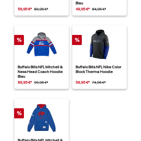
Blau
59,95 €*
89,95 €*
49,95 €*
84,95 €*
%
%
Buffalo Bills NFL Mitchell &
Buffalo Bills NFL Nike Color
Ness Head Coach Hoodie
Block Therma Hoodie
Blau
69,95 €*
99,95 €*
59,95 €*
74,95 €*
%
Buffalo Bills NFL Mitchell &