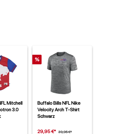
%
NFL Mitchell
Buffalo Bills NFL Nike
otron 3.0
Velocity Arch T-Shirt
k
Schwarz
29,95 €*
39,95 €*