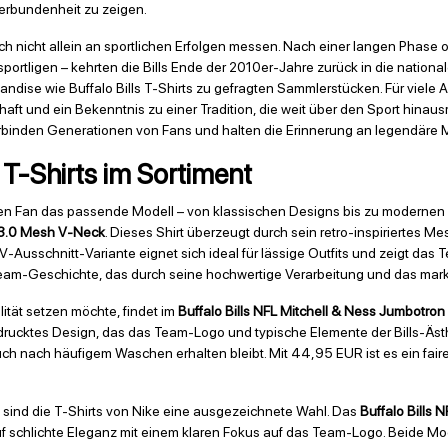
 Verbundenheit zu zeigen.
 sich nicht allein an sportlichen Erfolgen messen. Nach einer langen Phase
portligen – kehrten die Bills Ende der 2010er-Jahre zurück in die national
dise wie Buffalo Bills T-Shirts zu gefragten Sammlerstücken. Für viele 
 und ein Bekenntnis zu einer Tradition, die weit über den Sport hinausr
ls verbinden Generationen von Fans und halten die Erinnerung an legendär
 T-Shirts im Sortiment
 jeden Fan das passende Modell – von klassischen Designs bis zu moderne
n 3.0 Mesh V-Neck
. Dieses Shirt überzeugt durch sein retro-inspiriertes Me
-Ausschnitt-Variante eignet sich ideal für lässige Outfits und zeigt das 
 Team-Geschichte, das durch seine hochwertige Verarbeitung und das mark
ität setzen möchte, findet im
Buffalo Bills NFL Mitchell & Ness Jumbotron
drucktes Design, das das Team-Logo und typische Elemente der Bills-Ästheti
uch nach häufigem Waschen erhalten bleibt. Mit 44,95 EUR ist es ein fairer 
n, sind die T-Shirts von Nike eine ausgezeichnete Wahl. Das
Buffalo Bills 
f schlichte Eleganz mit einem klaren Fokus auf das Team-Logo. Beide Mo