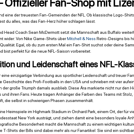
s – Offizieller Fan-Shop mit Li
 und eine der treuesten Fan-Gemeinden der NFL. Ob klassische Logo-Shirts
st du alles, was das Fan-Herz höher schlagen lässt.
d Head Coach Sean McDermott setzt die Mannschaft aus Buffalo weiterh
ment wider: Von Nike Game-Shirts über
Mitchell & Ness
Retro-Designs bis hin
chste Qualität. Egal, ob du zum ersten Mal ein Fan-Shirt suchst oder deine S
d bist perfekt für die neue NFL-Saison vorbereitet.
adition und Leidenschaft eines NFL-Klas
ür eine einzigartige Verbindung aus sportlicher Leidenschaft und treuer 
ühe Geschichte des Profi-Footballs in den USA und schrieben mit vier au
der große Triumph damals ausblieb. Diese Ära markierte nicht nur den
 und ihren Fans. Heute tragen Anhänger die Farben des Teams mit Stolz, d
aft, die selbst in schwierigen Phasen zusammenhält.
 Heimspiele im Highmark Stadium in Orchard Park, einem Ort, der für viel
ndesstaat New York austrägt, und ziehen damit eine besonders loyale An
afische Besonderheit macht die Mannschaft zu einem wichtigen kulturelle
 T-Shirts der Bills sind dabei mehr als nur Fanartikel: Sie sind ein sicht