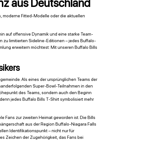
zenz aus Deutschland
, moderne Fitted-Modelle oder die aktuellen
in auf offensive Dynamik und eine starke Team-
 zu limitierten Sideline-Editionen – jedes Buffalo-
ammlung erweitern möchtest: Mit unseren Buffalo Bills
sikers
Fangemeinde. Als eines der ursprünglichen Teams der
feinanderfolgenden Super-Bowl-Teilnahmen in den
 Höhepunkt des Teams, sondern auch den Beginn
enn jedes Buffalo Bills T-Shirt symbolisiert mehr
e Fans zur zweiten Heimat geworden ist. Die Bills
hängerschaft aus der Region Buffalo-Niagara Falls
n Identifikationspunkt – nicht nur für
bares Zeichen der Zugehörigkeit, das Fans bei