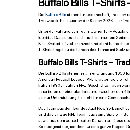
Buffalo Bills T-Shirt
Die
Buffalo Bills
stehen für Leidenschaft, Tradition
Throwback-Kollektionen der Saison 2026: Hier finde
Unter der Führung von Team-Owner Terry Pegula un
Identität. Das spiegelt sich auch in unserem Sorti
Bills-Shirt ist offiziell lizenziert und steht für hö
T-Shirts trägst du die Farben des Teams mit Stolz un
Buffalo Bills T-Shirts – Tr
Die Buffalo Bills stehen seit ihrer Gründung 1959 f
American Football League (AFL) prägten sie die fr
frühen 1990er-Jahren NFL-Geschichte – auch wenn 
einer tiefen emotionalen Bindung zwischen den Bills
als nur Unterstützung: Es steht für eine Gemeinsch
Das Team aus dem Bundesstaat New York spielt seine
sind das einzige NFL-Team, das seine Spiele im Bu
sowie aus dem benachbarten Kanada an. Diese geogr
Sportbegeisterte, sondern für eine ganze Region. Die