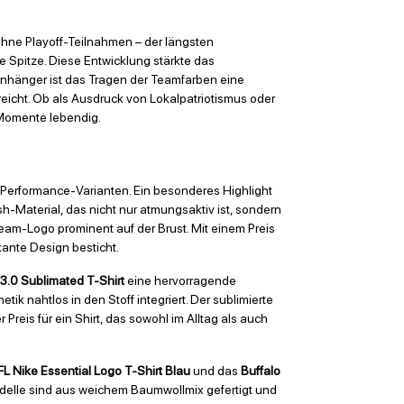
 ohne Playoff-Teilnahmen – der längsten
e Spitze. Diese Entwicklung stärkte das
Anhänger ist das Tragen der Teamfarben eine
eicht. Ob als Ausdruck von Lokalpatriotismus oder
e Momente lebendig.
n Performance-Varianten. Ein besonderes Highlight
sh-Material, das nicht nur atmungsaktiv ist, sondern
Team-Logo prominent auf der Brust. Mit einem Preis
ante Design besticht.
 3.0 Sublimated T-Shirt
eine hervorragende
k nahtlos in den Stoff integriert. Der sublimierte
Preis für ein Shirt, das sowohl im Alltag als auch
NFL Nike Essential Logo T-Shirt Blau
und das
Buffalo
delle sind aus weichem Baumwollmix gefertigt und