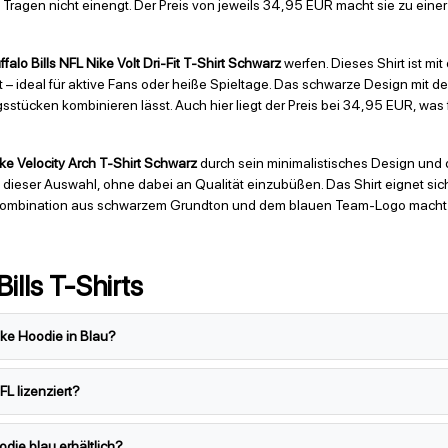
ragen nicht einengt. Der Preis von jeweils 34,95 EUR macht sie zu einer e
ffalo Bills NFL Nike Volt Dri-Fit T-Shirt Schwarz
werfen. Dieses Shirt ist mi
t – ideal für aktive Fans oder heiße Spieltage. Das schwarze Design mit d
sstücken kombinieren lässt. Auch hier liegt der Preis bei 34,95 EUR, was 
ike Velocity Arch T-Shirt Schwarz
durch sein minimalistisches Design und d
dieser Auswahl, ohne dabei an Qualität einzubüßen. Das Shirt eignet sich pe
ie Kombination aus schwarzem Grundton und dem blauen Team-Logo macht e
ills T-Shirts
ike Hoodie in Blau?
NFL lizenziert?
odie blau erhältlich?