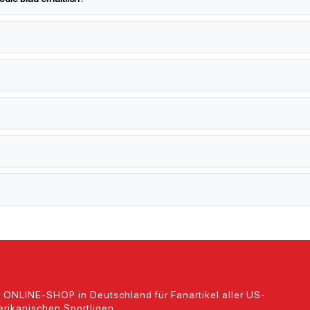
 ONLINE-SHOP in Deutschland für Fanartikel aller US-
rikanischen Sportligen.