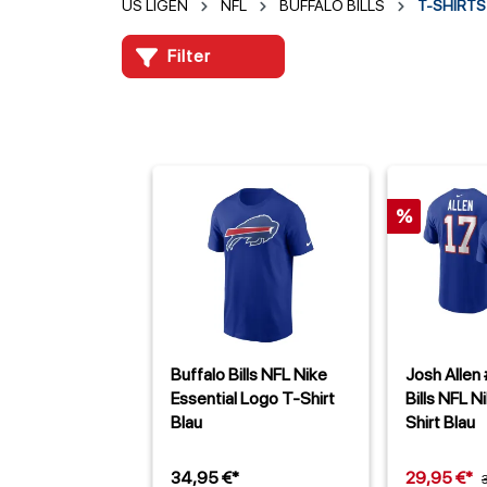
US LIGEN
NFL
BUFFALO BILLS
T-SHIRTS
Filter
%
Buffalo Bills NFL Nike
Josh Allen
Essential Logo T-Shirt
Bills NFL N
Blau
Shirt Blau
34,95 €*
29,95 €*