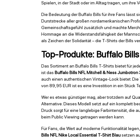
Spielen, in der Stadt oder im Alltag tragen, um ihre
Die Bedeutung der Buffalo Bills für ihre Fans lässt
Durststrecke aller großen nordamerikanischen Profis
Gemeinschaftsgefühl zusätzlich und machte Merchan
Hommage an die Widerstandsfähigkeit der Mannschaft
als Zeichen der Solidarität – die T-Shirts der Bil
Top-Produkte: Buffalo Bills
Das Sortiment an Buffalo Bills T-Shirts bietet für
ist das
Buffalo Bills NFL Mitchell & Ness Jumbotro
auch einen authentischen Vintage-Look bietet. Die V
von 89,95 EUR ist es eine Investition in ein Stück
Wer es etwas günstiger mag, aber trotzdem auf Qual
Alternative. Dieses Modell setzt auf ein komplett be
Druck sorgt für eine langlebige Farbintensität, die a
beim Public Viewing getragen werden kann.
Für Fans, die Wert auf moderne Funktionalität lege
Bills NFL Nike Local Essential T-Shirt Blau
setzen au