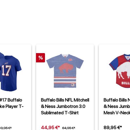
%
 #17 Buffalo
Buffalo Bills NFL Mitchell
Buffalo Bills 
ike Player T-
& Ness Jumbotron 3.0
& Ness Jumb
Sublimated T-Shirt
Mesh V-Nec
44,95 €*
89,95 €*
39,95 €*
64,95 €*