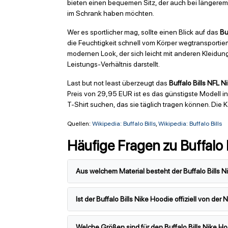
bieten einen bequemen Sitz, der auch bei längerem T
im Schrank haben möchten.
Wer es sportlicher mag, sollte einen Blick auf das
Bu
die Feuchtigkeit schnell vom Körper wegtransportier
modernen Look, der sich leicht mit anderen Kleidung
Leistungs-Verhältnis darstellt.
Last but not least überzeugt das
Buffalo Bills NFL N
Preis von 29,95 EUR ist es das günstigste Modell in 
T-Shirt suchen, das sie täglich tragen können. D
Quellen:
Wikipedia: Buffalo Bills
,
Wikipedia: Buffalo Bills
Häufige Fragen zu Buffalo B
Aus welchem Material besteht der Buffalo Bills N
Ist der Buffalo Bills Nike Hoodie offiziell von der 
Welche Größen sind für den Buffalo Bills Nike Ho