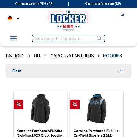
Gratisversand ab 75 € (DE)
Kostenlose Retouren (DE)
US LIGEN
NFL
CAROLINA PANTHERS
HOODIES
Filter
%
%
Carolina Panthers NFL Nike
Carolina Panthers NFL Nike
Sideline 2023 Club Hoodie
On-Field Sideline 2022