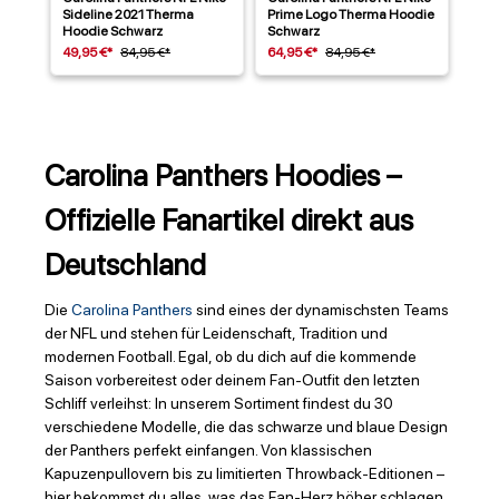
Sideline 2021 Therma
Prime Logo Therma Hoodie
Hoodie Schwarz
Schwarz
49,95 €*
84,95 €*
64,95 €*
84,95 €*
Carolina Panthers Hoodies –
Offizielle Fanartikel direkt aus
Deutschland
Die
Carolina Panthers
sind eines der dynamischsten Teams
der NFL und stehen für Leidenschaft, Tradition und
modernen Football. Egal, ob du dich auf die kommende
Saison vorbereitest oder deinem Fan-Outfit den letzten
Schliff verleihst: In unserem Sortiment findest du 30
verschiedene Modelle, die das schwarze und blaue Design
der Panthers perfekt einfangen. Von klassischen
Kapuzenpullovern bis zu limitierten Throwback-Editionen –
hier bekommst du alles, was das Fan-Herz höher schlagen