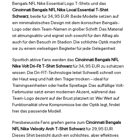
Bengals NFL Nike Essential Logo T-Shirts und das
Cincinnati Bengals NFL Nike Local Essential T-Shirt
Schwarz
, beide für 34,95 EUR. Beide Modelle setzen auf
ein minimalistisches Design mit dem ikonischen Bengals-
Logo oder dem Team-Namen in großer Schrift. Das Material
ist atmungsaktiv und eignet sich sowohl für den Alltag als
auch für den Besuch im Stadion. Die schlichte Optik macht
sie zu einem vielseitigen Begleiter für jede Gelegenheit.
Sportlich aktive Fans werden das
Cincinnati Bengals NFL
Nike Volt Dri-Fit T-Shirt Schwarz
für 34,95 EUR zu schätzen
wissen. Die Dri-FIT-Technologie leitet Schweiß schnell von
der Haut weg und hält den Träger trocken – ideal für
Trainingseinheiten oder heiße Spieltage. Das auffällige Volt-
Farbmuster setzt einen modernen Akzent, während das
Team-Logo dezent auf der Brust platziert ist. Wer Wert auf
Funktionalität ohne Kompromisse bei der Optik legt, findet
hier das passende Modell.
Preisbewusste Fans greifen gerne zum
Cincinnati Bengals
NFL Nike Velocity Arch T-Shirt Schwarz
für 29,95 EUR.
Dieses Shirt besticht durch ein schlichtes, aber effektives