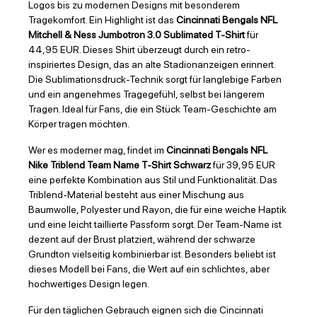
Logos bis zu modernen Designs mit besonderem
Tragekomfort. Ein Highlight ist das
Cincinnati Bengals NFL
Mitchell & Ness Jumbotron 3.0 Sublimated T-Shirt
für
44,95 EUR. Dieses Shirt überzeugt durch ein retro-
inspiriertes Design, das an alte Stadionanzeigen erinnert.
Die Sublimationsdruck-Technik sorgt für langlebige Farben
und ein angenehmes Tragegefühl, selbst bei längerem
Tragen. Ideal für Fans, die ein Stück Team-Geschichte am
Körper tragen möchten.
Wer es moderner mag, findet im
Cincinnati Bengals NFL
Nike Triblend Team Name T-Shirt Schwarz
für 39,95 EUR
eine perfekte Kombination aus Stil und Funktionalität. Das
Triblend-Material besteht aus einer Mischung aus
Baumwolle, Polyester und Rayon, die für eine weiche Haptik
und eine leicht taillierte Passform sorgt. Der Team-Name ist
dezent auf der Brust platziert, während der schwarze
Grundton vielseitig kombinierbar ist. Besonders beliebt ist
dieses Modell bei Fans, die Wert auf ein schlichtes, aber
hochwertiges Design legen.
Für den täglichen Gebrauch eignen sich die Cincinnati