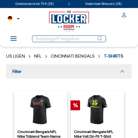
Gratisversand ab 75 € (DE)
Kostenlose Retouren (DE)
US LIGEN
NFL
CINCINNATI BENGALS
T-SHIRTS
Filter
%
Cincinnati Bengals NFL
Cincinnati Bengals NFL
Nike Triblend Team Name
Nike Volt Dri-Fit T-Shirt