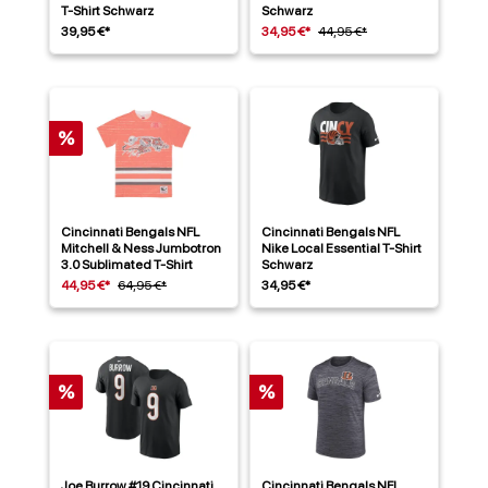
T-Shirt Schwarz
Schwarz
39,95 €*
34,95 €*
44,95 €*
%
Cincinnati Bengals NFL
Cincinnati Bengals NFL
Mitchell & Ness Jumbotron
Nike Local Essential T-Shirt
3.0 Sublimated T-Shirt
Schwarz
44,95 €*
64,95 €*
34,95 €*
%
%
Joe Burrow #19 Cincinnati
Cincinnati Bengals NFL